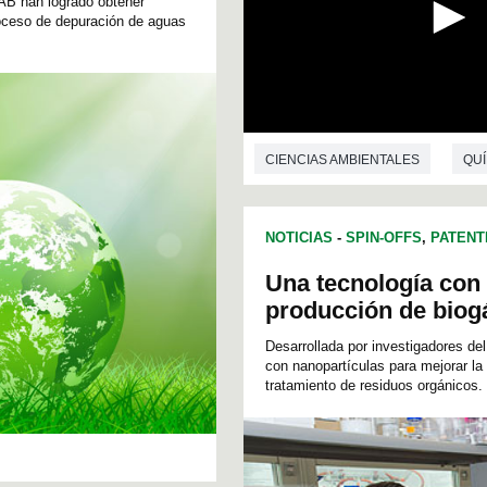
AB han logrado obtener
proceso de depuración de aguas
0
s
CIENCIAS AMBIENTALES
QUÍ
e
c
o
n
NOTICIAS
-
SPIN-OFFS
,
PATENT
d
s
o
Una tecnología con n
f
producción de biog
0
s
Desarrollada por investigadores de
e
c
con nanopartículas para mejorar la
o
tratamiento de residuos orgánicos.
n
d
s
V
o