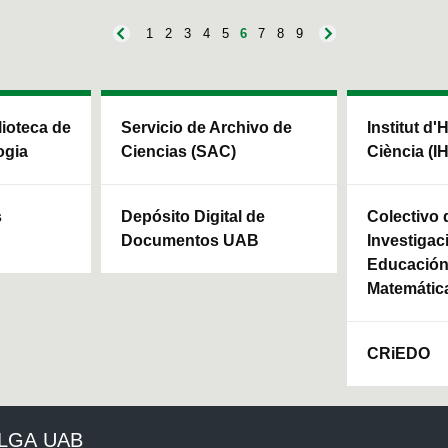
1
2
3
4
5
6
7
8
9
blioteca de
Servicio de Archivo de
Institut d'
ogia
Ciencias (SAC)
Ciència (I
s
Depósito Digital de
Colectivo 
Documentos UAB
Investigac
Educación 
Matemátic
CRiEDO
ULGA UAB