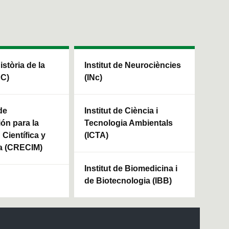
Història de la
Institut de Neurociències
HC)
(INc)
de
Institut de Ciència i
ión para la
Tecnologia Ambientals
Científica y
(ICTA)
a (CRECIM)
Institut de Biomedicina i
de Biotecnologia (IBB)