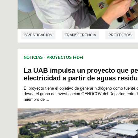
INVESTIGACIÓN
TRANSFERENCIA
PROYECTOS
QUÍMICA
VETERINARIA
INGENIERÍA QUÍMICA
NOTICIAS
-
PROYECTOS I+D+I
INGENIERÍA DE TELECOMUNICACIONES
NANOTECNOLOG
La UAB impulsa un proyecto que pe
electricidad a partir de aguas resid
El proyecto tiene el objetivo de generar hidrógeno como fuente
desde el grupo de investigación GENOCOV del Departamento de
miembro del...