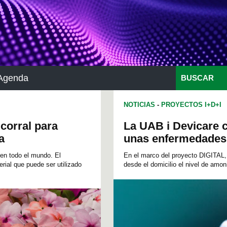
Agenda
BUSCAR
NOTICIAS
-
PROYECTOS I+D+I
corral para
La UAB i Devicare c
a
unas enfermedades 
en todo el mundo. El
En el marco del proyecto DIGITAL, 
rial que puede ser utilizado
desde el domicilio el nivel de amon