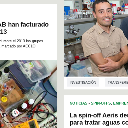
l
u
m
e
9
0
AB han facturado
%
013
durante el 2013 los grupos
ia marcado por ACC1Ó
INVESTIGACIÓN
TRANSFERE
INGENIERÍA QUÍMICA
NANOT
NOTICIAS
-
SPIN-OFFS
,
EMPREN
La spin-off Aeris de
para tratar aguas 