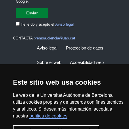
Google.
He leído y acepto el
Aviso legal
CONTACTA
premsa.ciencia@uab.cat
Aviso legal
Protección de datos
Sobre el web
Accesibilidad web
Mapa del web UAB
Este sitio web usa cookies
La web de la Universitat Autònoma de Barcelona
2026 Divulga UAB - Commons Reconocimiento -
No Comercial (CC BY NC) - ISSN: 2014-6388
utiliza cookies propias y de terceros con fines técnicos
y analíticos. Si desea más información, acceda a
View low-bandwidth version
nuestra
política de cookies
.