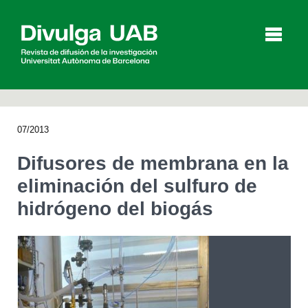
p
a
l
07/2013
Artículos
Entrevistas
Vídeos
Difusores de membrana en la
eliminación del sulfuro de
hidrógeno del biogás
Agenda
English
Català
BUSCAR