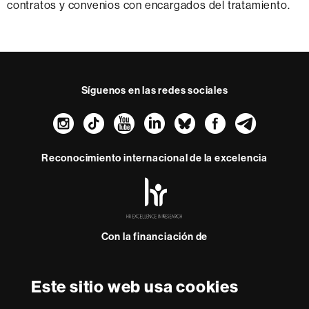
contratos y convenios con encargados del tratamiento.
Síguenos en las redes sociales
Instagram
TikTok
YouTube
LinkedIn
Bluesky
Faceboo
Teleg
Reconocimiento internacional de la excelencia
HR
Excellence
in
Research
Con la financiación de
-
Euraxess
Este sitio web usa cookies
Sobre