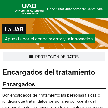
Universitat Autònoma de Barcelona
Clica
UAB
aquí
Universitat
para
Autònoma
La UAB
desplegar
de
el
Barcelona
menú
Apuesta por el conocimiento y la innovación
de
Universitat
Autònoma
Desplegar
PROTECCIÓN DE DATOS
de
la
Barcelona
navegación
Encargados del tratamiento
Encargados
Son encargados del tratamiento las personas físicas o
jurídicas que tratan datos personales por cuenta del
responsable del tratamiento; esto es, cualquier persona