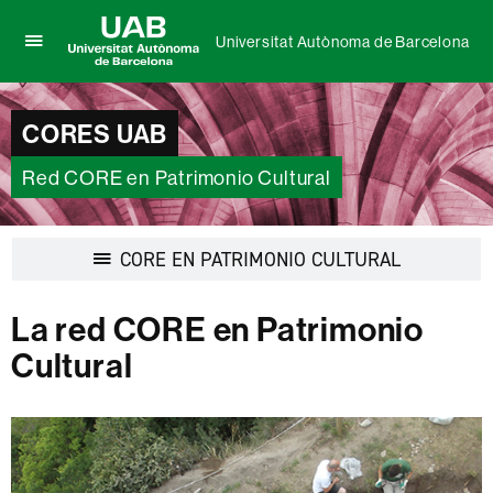
Universitat Autònoma de Barcelona
Clica
UAB
aquí
Universitat
para
Autònoma
CORES UAB
desplegar
de
el
Barcelona
menú
Red CORE en Patrimonio Cultural
de
Universitat
Autònoma
Desplegar
CORE EN PATRIMONIO CULTURAL
de
la
Barcelona
navegación
La red CORE en Patrimonio
Cultural