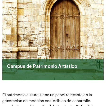
R
g
e
í
d
a
d
y
e
P
H
a
u
l
m
e
a
o
n
n
i
t
Campus de Patrimonio Artístico
d
o
a
l
d
o
e
g
s
í
El patrimonio cultural tiene un papel relevante en la
C
D
a
generación de modelos sostenibles de desarrollo
a
i
U