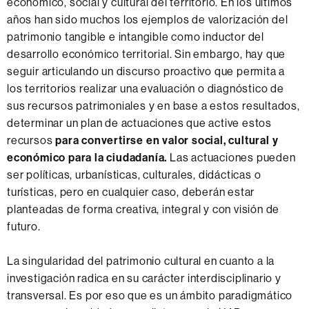
económico, social y cultural del territorio. En los últimos
m
g
A
años han sido muchos los ejemplos de valorización del
p
i
B
patrimonio tangible e intangible como inductor del
u
t
desarrollo económico territorial. Sin embargo, hay que
s
a
seguir articulando un discurso proactivo que permita a
d
l
los territorios realizar una evaluación o diagnóstico de
e
e
sus recursos patrimoniales y en base a estos resultados,
P
s
determinar un plan de actuaciones que active estos
a
d
recursos
para convertirse en valor social, cultural y
t
e
económico para la ciudadanía.
Las actuaciones pueden
r
l
ser políticas, urbanísticas, culturales, didácticas o
i
a
turísticas, pero en cualquier caso, deberán estar
m
U
planteadas de forma creativa, integral y con visión de
o
A
futuro.
n
B
i
La singularidad del patrimonio cultural en cuanto a la
o
investigación radica en su carácter interdisciplinario y
A
transversal. Es por eso que es un ámbito paradigmático
r