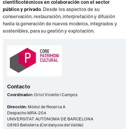
cientificotécnicos en colaboración con el sector
público y privado
. Desde los aspectos de su
conservación, restauración, interpretación y difusión
hasta la generación de nuevos modelos, integrados y
sostenibles, para su gestión y explotación.
Información
C
complementaria
o
n
t
a
Contacto
c
t
Coordinador:
Oriol Vicente i Campos
o
Dirección:
Mòdul de Recerca A
Despacho MRA-204
UNIVERSITAT AUTÒNOMA DE BARCELONA
08193 Bellaterra (Cerdanyola del Vallès)