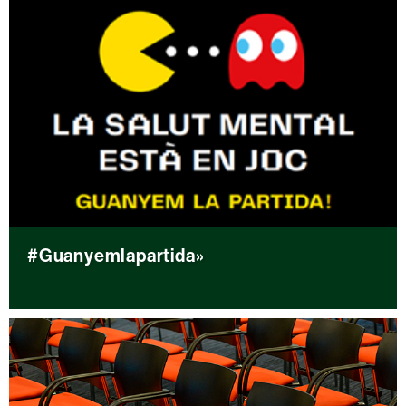
#Guanyemlapartida»
#
G