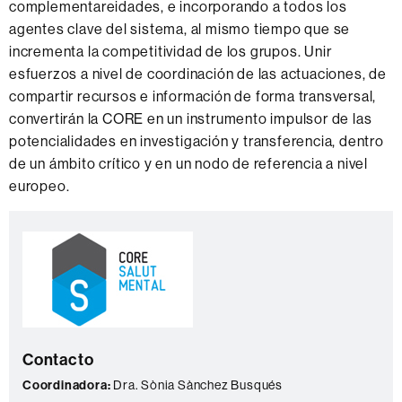
complementareidades, e incorporando a todos los
agentes clave del sistema, al mismo tiempo que se
incrementa la competitividad de los grupos. Unir
esfuerzos a nivel de coordinación de las actuaciones, de
compartir recursos e información de forma transversal,
convertirán la CORE en un instrumento impulsor de las
potencialidades en investigación y transferencia, dentro
de un ámbito crítico y en un nodo de referencia a nivel
europeo.
Información
C
complementaria
o
n
t
a
Contacto
c
t
Coordinadora:
Dra. Sònia Sànchez Busqués