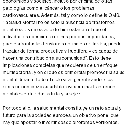
económicos y sociales, incluso por encima de otras
a
R
patologías como el cáncer o los problemas
l
E
cardiovasculares. Además, tal y como lo define la OMS,
u
S
"la Salud Mental no es sólo la ausencia de trastornos
d
e
mentales, es un estado de bienestar en el que el
M
m
individuo es consciente de sus propias capacidades,
e
i
puede afrontar las tensiones normales de la vida, puede
n
n
trabajar de forma productiva y fructífera y es capaz de
t
a
hacer una contribución a su comunidad”. Esto tiene
a
r
implicaciones complejas que requieren de un enfoque
l
multisectorial, y en el que es primordial promover la salud
mental durante todo el ciclo vital, garantizando a los
niños un comienzo saludable, evitando así trastornos
mentales en la edad adulta y la vejez.
Por todo ello, la salud mental constituye un reto actual y
futuro para la sociedad europea, un objetivo por el que
hay que apostar e invertir desde diferentes vertientes,