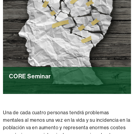
o
r
n
a
d
a
s
d
e
l
CORE Seminar
a
C
O
Seminarios de la CORE en Salud Mental
R
E
Una de cada cuatro personas tendrá problemas
e
mentales al menos una vez en la vida y su incidencia en la
n
C
población va en aumento y representa enormes costes
S
O