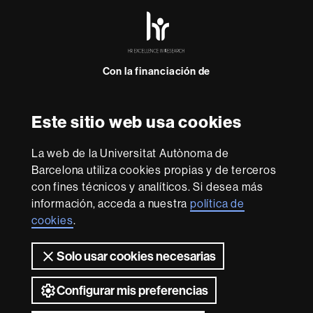
HR
Excellence
in
Research
Con la financiación de
-
Euraxess
Este sitio web usa cookies
Sobre
esta
La web de la Universitat Autònoma de
web
Aviso legal
Protección de datos
Sobre el
Barcelona utiliza cookies propias y de terceros
con fines técnicos y analíticos. Si desea más
web
Accesibilidad web
Mapa del web UAB
información, acceda a nuestra
política de
Somos una universidad líder que imparte una docencia
cookies
.
de calidad y excelencia, diversificada, multidisciplinaria y
flexible, adecuada a las necesidades de la sociedad y
Solo usar cookies necesarias
adaptada a los nuevos modelos de la Europa del
conocimiento. La UAB es reconocida internacionalmente
Configurar mis preferencias
por la calidad y el carácter innovador de su investigación.