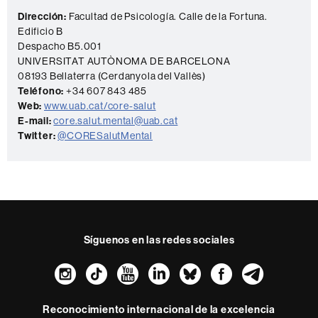
o
Dirección:
Facultad de Psicología. Calle de la Fortuna.
Edificio B
Despacho B5.001
UNIVERSITAT AUTÒNOMA DE BARCELONA
08193 Bellaterra (Cerdanyola del Vallès)
Teléfono:
+34 607 843 485
Web:
www.uab.cat/core-salut
E-mail:
core.salut.mental@uab.cat
Twitter:
@CORESalutMental
Síguenos en las redes sociales
Instagram
TikTok
YouTube
LinkedIn
Bluesky
Faceboo
Teleg
Reconocimiento internacional de la excelencia