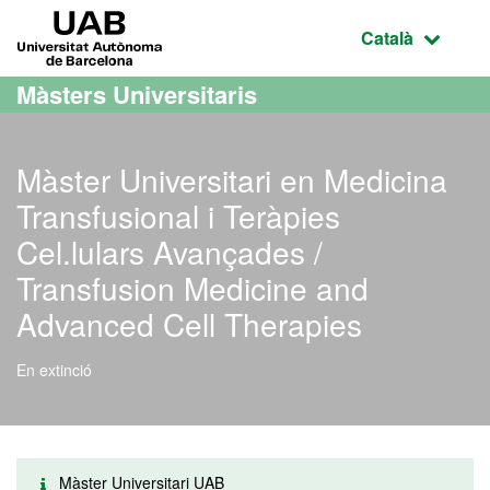
Ves al contingut principal
Ves a la navegació de la pàgina
UAB Universitat Autònoma de Barcelona
Idioma selecci
Català
Màsters Universitaris
Màster Universitari en Medicina
Transfusional i Teràpies
Cel.lulars Avançades /
Transfusion Medicine and
Advanced Cell Therapies
En extinció
Màster Universitari UAB