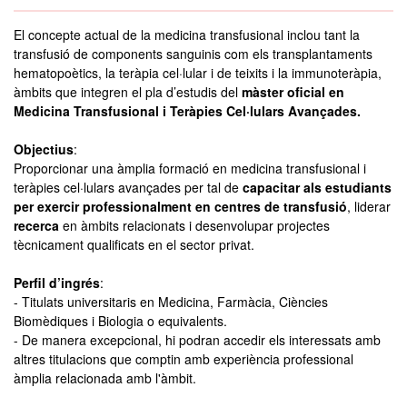
El concepte actual de la medicina transfusional inclou tant la
transfusió de components sanguinis com els transplantaments
hematopoètics, la teràpia cel·lular i de teixits i la immunoteràpia,
àmbits que integren el pla d’estudis del
màster oficial en
Medicina Transfusional i Teràpies Cel·lulars Avançades.
Objectius
:
Proporcionar una àmplia formació en medicina transfusional i
teràpies cel·lulars avançades per tal de
capacitar als estudiants
per exercir professionalment en centres de transfusió
, liderar
recerca
en àmbits relacionats i desenvolupar projectes
tècnicament qualificats en el sector privat.
Perfil d’ingrés
:
- Titulats universitaris en Medicina, Farmàcia, Ciències
Biomèdiques i Biologia o equivalents.
- De manera excepcional, hi podran accedir els interessats amb
altres titulacions que comptin amb experiència professional
àmplia relacionada amb l'àmbit.