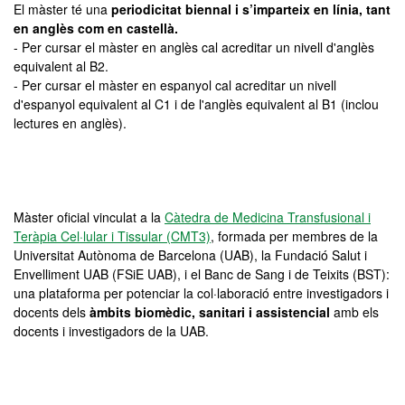
El màster té una
periodicitat biennal i s’imparteix en línia, tant
en anglès com en castellà.
- Per cursar el màster en anglès cal acreditar un nivell d'anglès
equivalent al B2.
- Per cursar el màster en espanyol cal acreditar un nivell
d'espanyol equivalent al C1 i de l'anglès equivalent al B1 (inclou
lectures en anglès).
Màster oficial vinculat a la
Càtedra de Medicina Transfusional i
Teràpia Cel·lular i Tissular (CMT3)
, formada per membres de la
Universitat Autònoma de Barcelona (UAB), la Fundació Salut i
Envelliment UAB (FSiE UAB), i el Banc de Sang i de Teixits (BST):
una plataforma per potenciar la col·laboració entre investigadors i
docents dels
àmbits biomèdic, sanitari i assistencial
amb els
docents i investigadors de la UAB.