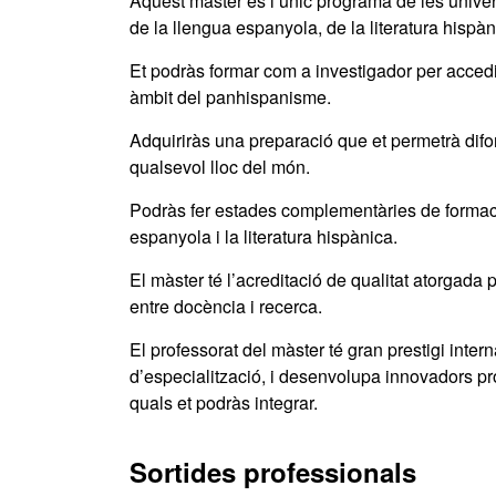
Aquest màster és l’únic programa de les univer
de la llengua espanyola, de la literatura hispà
Et podràs formar com a investigador per accedi
àmbit del panhispanisme.
Adquiriràs una preparació que et permetrà difon
qualsevol lloc del món.
Podràs fer estades complementàries de formació
espanyola i la literatura hispànica.
El màster té l’acreditació de qualitat atorgada 
entre docència i recerca.
El professorat del màster té gran prestigi int
d’especialització, i desenvolupa innovadors pr
quals et podràs integrar.
Sortides professionals