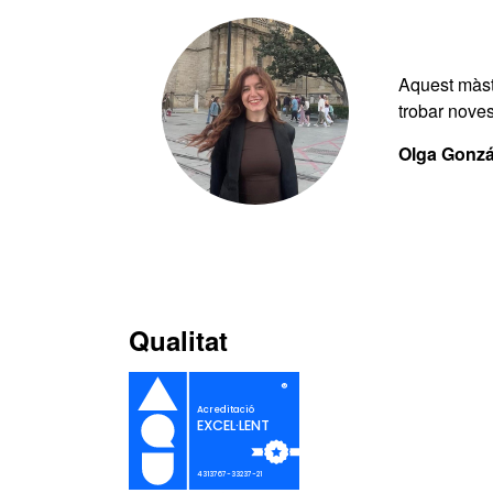
Aquest màste
trobar noves
Olga Gonzá
Qualitat