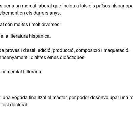
s per a un mercat laboral que inclou a tots els països hispanopa
eixement en els darrers anys.
lat són moltes i molt diverses:
 la literatura hispànica.
de proves i d'estil, edició, producció, composició i maquetació.
ensenyament i d'altres eines didàctiques.
 comercial i literària.
t, una vegada finalitzat el màster, per poder desenvolupar una r
 tesi doctoral.