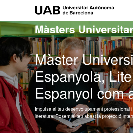
Ves al contingut principal
Ves a la navegació de la pàgina
UAB Uni
Màsters Universitar
Màster Universi
Espanyola, Lite
Espanyol com a
Impulsa el teu desenvolupament professional i 
literatura. Posem al teu abast la projecció in