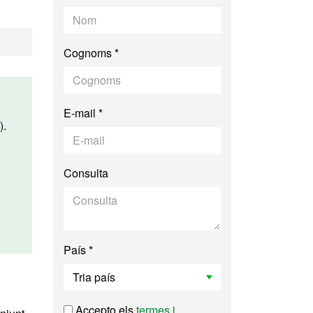
Cognoms *
E-mail *
).
Consulta
País *
Accepto els
termes i