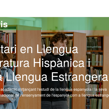
versitat Autònoma de Barcelona
is
tari en Llengua
ratura Hispànica i
 Llengua Estrangera
acadèmic mitjançant l'estudi de la llengua espanyola i la seva
ternacional de l'ensenyament de l'espanyol com a llengua estrang