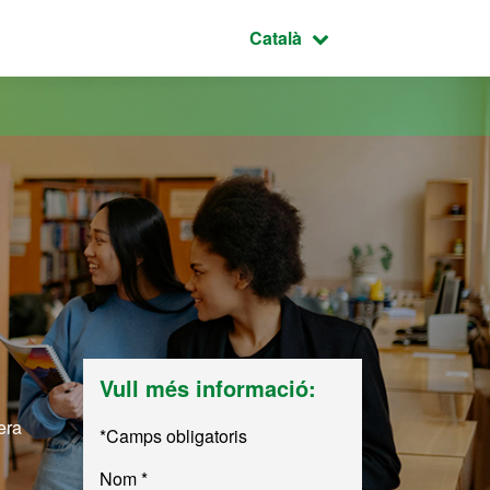
Idioma seleccionat:
Català
Vull més informació:
era
*Camps obligatoris
Nom *