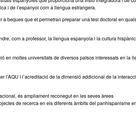
sitats espanyoles que proporciona una visió integradora i de co
nica i de l’espanyol com a llengua estrangera.
r a beques que et permetran preparar una tesi doctoral en qual
dre, com a professor, la llengua espanyola i la cultura hispànic
 en moltes universitats de diversos països interessats en la l
per l’AQU i l’acreditació de la dimensió addicional de la interacc
ernacional, és ampliament reconegut en les seves àrees
ojectes de recerca en els diferents àmbits del panhispanisme en