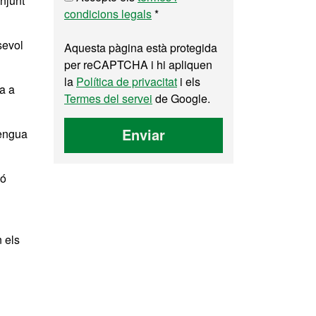
njunt
condicions legals
*
sevol
Aquesta pàgina està protegida
per reCAPTCHA i hi apliquen
la
Política de privacitat
i els
a a
Termes del servei
de Google.
Enviar
lengua
ió
 els