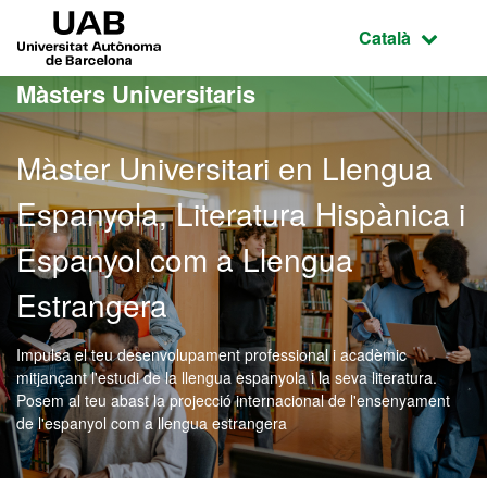
Ves al contingut principal
Ves a la navegació de la pàgina
UAB Universitat Autònoma de Barcelona
Idioma selecci
Català
Màsters Universitaris
Màster Universitari en Llengua
Espanyola, Literatura Hispànica i
Espanyol com a Llengua
Estrangera
Impulsa el teu desenvolupament professional i acadèmic
mitjançant l'estudi de la llengua espanyola i la seva literatura.
Posem al teu abast la projecció internacional de l'ensenyament
de l'espanyol com a llengua estrangera