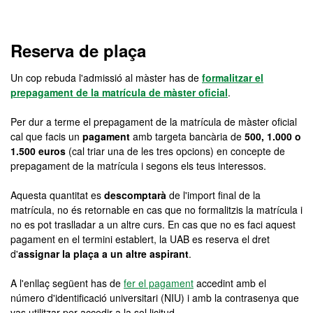
Màster Oficial - Llengua 
Reserva de plaça
Un cop rebuda l'admissió al màster has de
formalitzar el
prepagament de la matrícula de màster oficial
.
Per dur a terme el prepagament de la matrícula de màster oficial
cal que facis un
pagament
amb targeta bancària de
500, 1.000 o
1.500 euros
(cal triar una de les tres opcions) en concepte de
prepagament de la matrícula i segons els teus interessos.
Aquesta quantitat es
descomptarà
de l'import final de la
matrícula, no és retornable en cas que no formalitzis la matrícula i
no es pot traslladar a un altre curs. En cas que no es faci aquest
pagament en el termini establert, la UAB es reserva el dret
d'
assignar la plaça a un altre aspirant
.
A l'enllaç següent has de
fer el pagament
accedint amb el
número d'identificació universitari (NIU) i amb la contrasenya que
vas utilitzar per accedir a la sol·licitud.