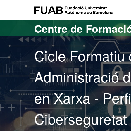
Ves al contingut principal
Ves a la navegació de la pàgina
FUAB Fundació Universitat Autònoma de Barc
Centre de Formació
Cicle Formatiu
Administració d
en Xarxa - Perf
Ciberseguretat