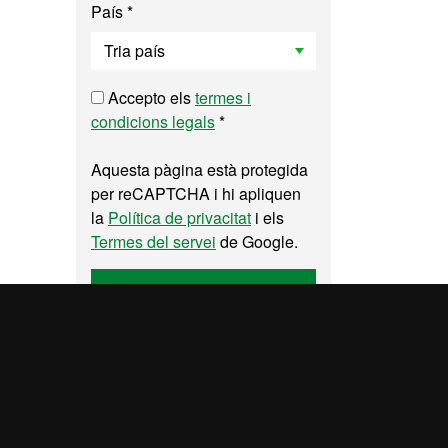
País *
Accepto els
termes i
condicions legals
*
Aquesta pàgina està protegida
per reCAPTCHA i hi apliquen
la
Política de privacitat
i els
Termes del servei
de Google.
Enviar
a del web UAB