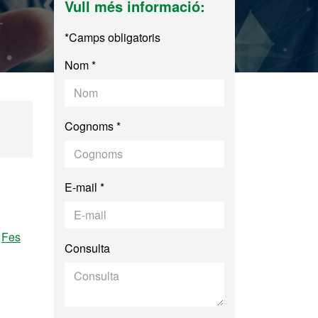
Vull més informació:
*Camps obligatoris
Nom *
Cognoms *
E-mail *
.
Fes
Consulta