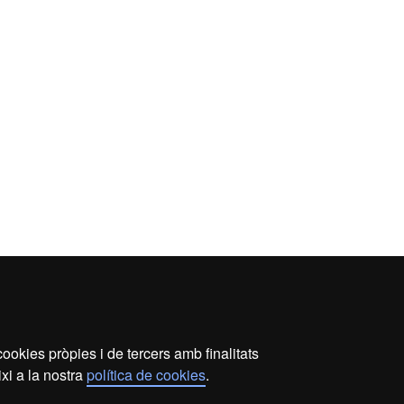
ookies pròpies i de tercers amb finalitats
ecció de dades
Sobre el web
Accessibilitat web
Map
xi a la nostra
política de cookies
.