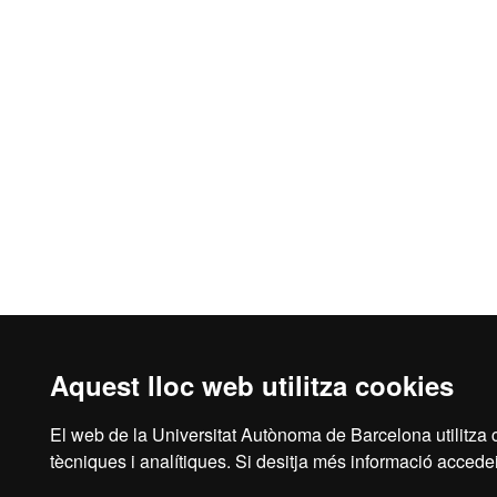
Aquest lloc web utilitza cookies
El web de la Universitat Autònoma de Barcelona utilitza c
Avís legal
Prot
tècniques i analítiques. Si desitja més informació accedei