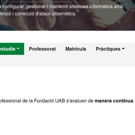
r configurar, gestionar i mantenir sistemes informàtics amb
visió i correcció d'atacs cibernètics.
estudis
Professorat
Matrícula
Pràctiques
rofessional de la Fundació UAB s'avaluen de
manera contínua