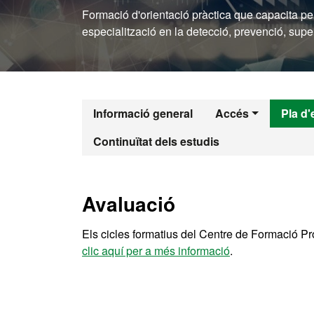
Formació d'orientació pràctica que capacita pe
especialització en la detecció, prevenció, super
Informació general
Accés
Pla d'
Continuïtat dels estudis
Avaluació
Els cicles formatius del Centre de Formació P
clic aquí per a més informació
.