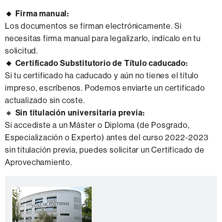
🔸 Firma manual:
Los documentos se firman electrónicamente. Si
necesitas firma manual para legalizarlo, indícalo en tu
solicitud.
🔸 Certificado Substitutorio de Título caducado:
Si tu certificado ha caducado y aún no tienes el título
impreso, escríbenos. Podemos enviarte un certificado
actualizado sin coste.
🔸
Sin titulación universitaria previa:
Si accediste a un Máster o Diploma (de Posgrado,
Especialización o Experto) antes del curso 2022-2023
sin titulación previa, puedes solicitar un Certificado de
Aprovechamiento.
Información
C
complementaria
o
n