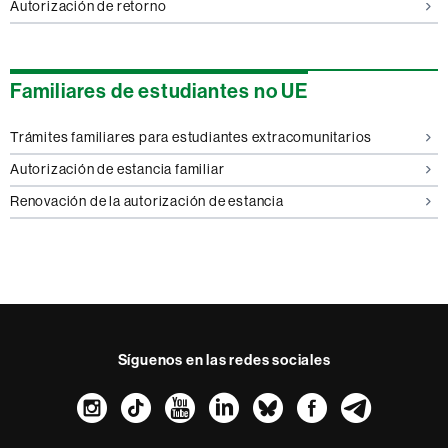
Autorización de retorno
Familiares de estudiantes no UE
Trámites familiares para estudiantes extracomunitarios
Autorización de estancia familiar
Renovación de la autorización de estancia
Síguenos en las redes sociales
Instagram
TikTok
YouTube
LinkedIn
Bluesky
Faceboo
Teleg