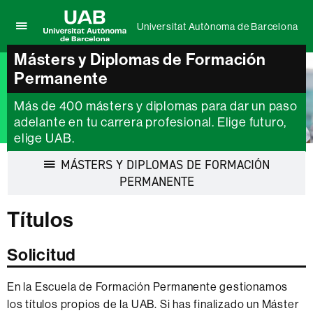
Universitat Autònoma de Barcelona
Clica
UAB
aquí
Másters y Diplomas de Formación
Universitat
para
Permanente
Autònoma
desplegar
de
el
Barcelona
Más de 400 másters y diplomas para dar un paso
menú
adelante en tu carrera profesional. Elige futuro,
de
elige UAB.
Universitat
Autònoma
MÁSTERS Y DIPLOMAS DE FORMACIÓN
de
Barcelona
Desplegar
PERMANENTE
la
navegación
Títulos
Solicitud
En la Escuela de Formación Permanente gestionamos
los títulos propios de la UAB. Si has finalizado un Máster