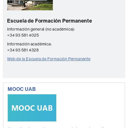
t
a
Escuela de Formación Permanente
c
t
Información general (no académica):
+34 93 581 4025
o
Información académica:
+34 93 581 4328
Web de la Escuela de Formación Permanente
MOOC UAB