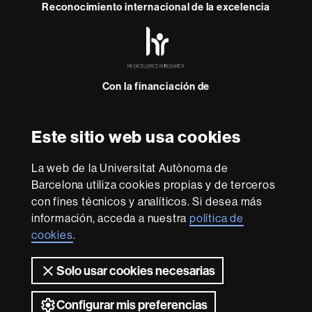
Reconocimiento internacional de la excelencia
HR
Excellence
in
Research
Con la financiación de
-
Euraxess
Este sitio web usa cookies
Sobre
esta
La web de la Universitat Autònoma de
web
Aviso legal
Protección de datos
Sobre el
Barcelona utiliza cookies propias y de terceros
con fines técnicos y analíticos. Si desea más
web
Accesibilidad web
Mapa del web UAB
información, acceda a nuestra
política de
Somos una universidad líder que imparte una docencia
cookies
.
de calidad y excelencia, diversificada, multidisciplinaria y
flexible, adecuada a las necesidades de la sociedad y
Solo usar cookies necesarias
adaptada a los nuevos modelos de la Europa del
conocimiento. La UAB es reconocida internacionalmente
por la calidad y el carácter innovador de su investigación.
Configurar mis preferencias