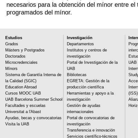
necesarios para la obtención del mínor entre el t
programados del mínor.
Estudios
Investigación
Inte
Grados
Departamentos
Prog
Másters y Postgrados
Institutos y centros de
inter
Doctorados
investigación
Estud
Microcredenciales
Portal de Investigación de la
UAB 
Mínors
UAB
Inter
Sistema de Garantía Interna de
Bibliotecas
Stud
la Calidad (SGIC)
EGRETA: Gestión de la
Acces
Education Abroad
producción científica
Inter
Cursos MOOC UAB
Herramientas y apoyo a la
(ISS)
UAB Barcelona Summer School
investigación
Alia
Facultades y escuelas
Gestión de ayudas
Hori
Universitat a l'Abast
internacionales
Ayudas, becas y convocatorias
Portal de convocatorias de
Visita la UAB
investigación
Transferencia e innovación
Servicios científico-técnicos