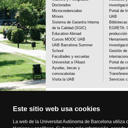
Doctorados
investigaci
Microcredenciales
Portal de I
Mínors
UAB
Sistema de Garantía Interna
Bibliotecas
de la Calidad (SGIC)
EGRETA: Ge
Education Abroad
producción 
Cursos MOOC UAB
Herramient
UAB Barcelona Summer
investigaci
School
Gestión de
Facultades y escuelas
internacion
Universitat a l'Abast
Portal de c
Ayudas, becas y
investigaci
convocatorias
Transferenc
Visita la UAB
Servicios c
Este sitio web usa cookies
La web de la Universitat Autònoma de Barcelona utiliza c