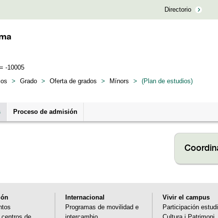
Directorio
R= -10005
ios
>
Grado
>
Oferta de grados
>
Mínors
>
(Plan de estudios)
s
Proceso de admisión
Coordin
ión
Internacional
Vivir el campus
ntos
Programas de movilidad e
Participación estudi
y centros de
intercambio
Cultura i Patrimoni