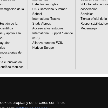
ón
Estudios en inglés
Voluntariado, acció
nvestigación de la
UAB Barcelona Summer
cooperación
School
Servicios
International Tracks
Tienda oficial de l
stión de la
Study Abroad
Responsabilidad so
científica
Acceso a los estudios
Mecenazgo
as y apoyo a la
International Support Service
ón
(ISS)
 ayudas
Alianza europea ECIU
ales
Horizon Europe
onvocatorias de
ón
ia e innovación
ientífico-técnicos
Aviso legal
Protección de datos
Sobre el web
Accesib
Somos una universidad líder que imparte una docencia de calidad y excelencia, 
adecuada a las necesidades de la sociedad y adaptada a los nuevos modelos
reconocida internacionalmente por la calidad y el carácter in
ookies propias y de terceros con fines
2026 Universitat Autònoma de Ba