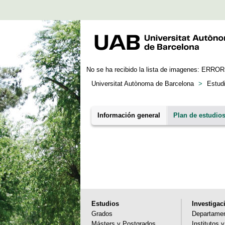
No se ha recibido la lista de imagenes: ERRO
Universitat Autònoma de Barcelona
>
Estud
Información general
Plan de estudio
Estudios
Investigac
Grados
Departame
Másters y Postgrados
Institutos 