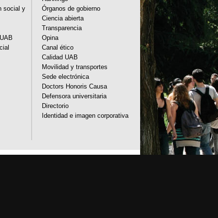
n social y
Órganos de gobierno
Ciencia abierta
Transparencia
a UAB
Opina
cial
Canal ético
Calidad UAB
Movilidad y transportes
Sede electrónica
Doctors Honoris Causa
Defensora universitaria
Directorio
Identidad e imagen corporativa
ilidad web
Mapa del web UAB
diversificada, multidisciplinaria y flexible,
 de la Europa del conocimiento. La UAB es
novador de su investigación.
rcelona