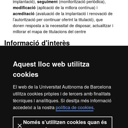
implantació),
seguiment
(monitorització periòdica),
modificació
(aplicació de la millora contínua) i
acreditació
(avaluació de la implantació i renovació de
l’autorització per continuar oferint la titulació), que
donen resposta a la necessitat de disposar, actualitzar i
millorar el mapa de titulacions del centre
Informació d'interès
Les Escoles Universitàries Gimbernat i Tomàs Cerdà
disposen d’una
Unitat de Qualitat Docent i Innovació
Aquest lloc web utilitza
Educativa
(UQDIE) que gestiona el
Sistema Intern de Garantia
de Qualitat
(SIGQ) del centre. El SIGQ pretén potenciar la
cookies
qualitat i la millora contínua de totes les titulacions oficials que
imparteix el centre, així com dels seus serveis.
El web de la Universitat Autònoma de Barcelona
Es pot consultar la pàgina web de la UQDIE i la informació del
utilitza cookies pròpies i de tercers amb finalitats
SIGQ en el següent
enllaç
. Així mateix, es pot consultar
aquí
la
tècniques i analítiques. Si desitja més informació
informació específica relacionada amb el sistema de qualitat del
accedeixi a la nostra
política de cookies
.
Grau en Informàtica i Serveis.
El
Grau en Informàtica i Serveis en Xifres
.
Només s’utilitzen cookies quan és