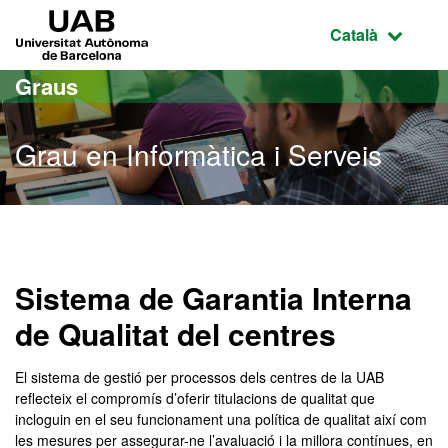
Ves al contingut principal
Ves a la navegació de la pàgina
UAB Universitat Autònoma de Barcelona
Idioma selecci
Català
Graus
Grau en Informàtica i Serveis
Grau en Informàtica i Serv
Sistema de Garantia Interna
de Qualitat del centres
El sistema de gestió per processos dels centres de la UAB
reflecteix el compromís d’oferir titulacions de qualitat que
incloguin en el seu funcionament una política de qualitat així com
les mesures per assegurar-ne l’avaluació i la millora contínues, en