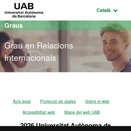
Ves al contingut principal
Ves a la navegació de la pàgina
UAB Universitat Autònoma de Barcelona
Idioma selecci
Català
Graus
Grau en Relacions
Internacionals
Grau en Relacions Interna
Avís legal
Protecció de dades
Sobre el web
Accessibilitat web
Mapa del web UAB
2026 Universitat Autònoma de