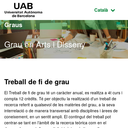
Ves al contingut principal
Ves a la navegació de la pàgina
UAB Universitat Autònoma de Barcelona
Idioma selecci
Català
Graus
Grau en Arts i Disseny
Grau en Arts i Disseny
Treball de fi de grau
El Treball de fi de grau té un caràcter anual, es realitza a 4t curs i
compta 12 crèdits. Té per objectiu la realització d'un treball de
recerca referit a qualsevol de les matèries del grau, a la seva
interrelació o de manera transversal amb disciplines i àrees de
coneixement, en un sentit ampli. El contingut del treball pot
centrar-se tant en l'àmbit de la recerca teòrica com en el