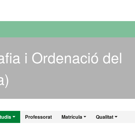
versitat Autònoma de Barcelona
fia i Ordenació del
a)
fia i Ordenació del
tudis
Professorat
Matrícula
Qualitat