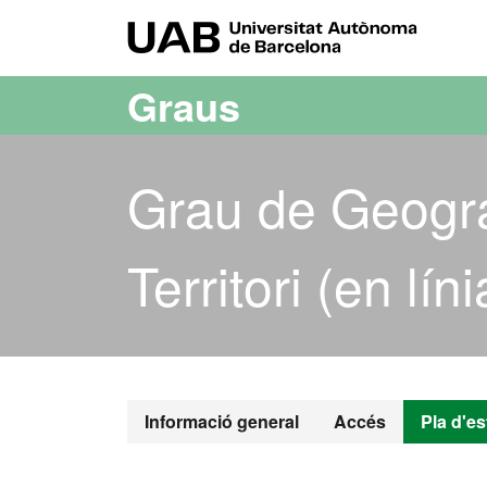
Ves al contingut principal
Ves a la navegació de la pàgina
UAB Uni
Graus
Grau de Geogra
Territori (en líni
Grau de Geogra
Informació general
Accés
Pla d'es