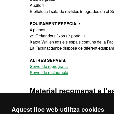
Auditori
Biblioteca i sala de revistes integrades en el 
EQUIPAMENT ESPECIAL:
4 pianos
25 Ordinadors fixos i 7 portàtils
Xarxa Wifi en tots els espais comuns de la Fac
La Facultat també disposa de diferent equipamen
ALTRES SERVEIS:
Servei de reprografia
Servei de restauració
Material recomanat a l’e
No es requereix cap material especial
Aquest lloc web utilitza cookies