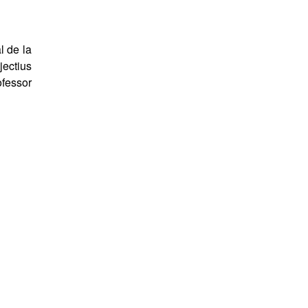
l de la
jectius
ofessor