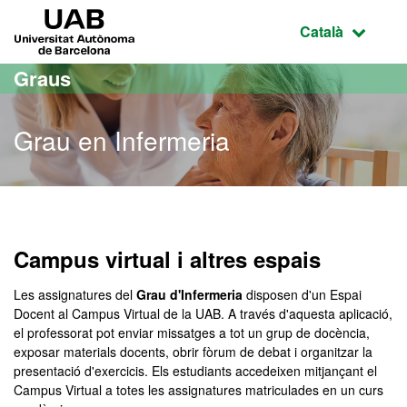
Ves al contingut principal
Ves a la navegació de la pàgina
UAB Universitat Autònoma de Barcelona
Idioma selecci
Català
Graus
Grau en Infermeria
Grau en Infermeria
Campus virtual i altres espais
Les assignatures del
Grau
d'Infermeria
disposen d'un Espai
Docent al Campus Virtual de la UAB. A través d'aquesta aplicació,
el professorat pot enviar missatges a tot un grup de docència,
exposar materials docents, obrir fòrum de debat i organitzar la
presentació d'exercicis. Els estudiants accedeixen mitjançant el
Campus Virtual a totes les assignatures matriculades en un curs