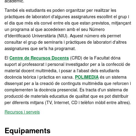
acadèmic.
També els estudiants es poden organitzar per realitzar les
pràctiques de laboratori d'algunes assignatures escollint el grup i
el dia que més els convé entre els que estan previstos, mitjançant
un programa al que accedeixen amb el seu Número
d'Identificació Universitària (NIU). Aquest número els permet
consultar el grup de seminaris i pràctiques de laboratori d'altres
assignatures que se'ls ha programat.
El
Centre de Recursos Docents
(CRD) de la Facultat dóna
suport al professorat i personal investigador per a la confecció de
material docent multimèdia, i posar a l'abast dels estudiants
docència teòrica i pràctica en xarxa.
POLIMEDIA
és un sistema
dissenyat per a la creació de continguts multimèdia que reforcen i
complementen la docència presencial. Es tracta d'un sistema de
producció de materials educatius de qualitat que es pot distribuir
per diferents mitjans (TV, Internet, CD i telèfon mòbil entre altres).
Recursos i serveis
Equipaments