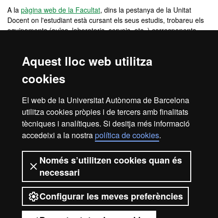
A la
pàgina web de la Facultat
, dins la pestanya de la Unitat
Docent on l'estudiant està cursant els seus estudis, trobareu els
equipaments (aules, laboratoris, serveis, etc. ) corresponents.
Material recomanat a l’estudiant
Aquest lloc web utilitza
cookies
L'alumne d'uns estudis de Ciències de la Salut, en començar el
primer curs ha d'estar al corrent de vacunacions. Farà pràctiques
en laboratoris i manipula objectes de vidre i metall. Mentre roman
El web de la Universitat Autònoma de Barcelona
als laboratoris, ha de portar una bata blanca amb identificació de
utilitza cookies pròpies i de tercers amb finalitats
la UAB a la butxaca.
tècniques i analítiques. Si desitja més informació
accedeixi a la nostra
política de cookies
.
Els llibres, manuals i bibliografia de consulta de cadascuna de les
assignatures del pla d'estudis es detallen a la guia docent
corresponent.
Només s’utilitzen cookies quan és
necessari
Configurar les meves preferències
2026 Universitat Autònoma de
Barcelona