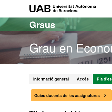
Ves al contingut principal
Ves a la navegació de la pàgina
UAB Uni
Graus
Grau en Econo
Grau en Econ
Informació general
Accés
Pla d'es
Guies docents de les assignatures