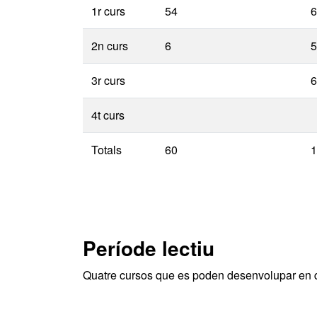
1r curs
54
6
2n curs
6
5
3r curs
6
4t curs
Totals
60
1
Període lectiu
Quatre cursos que es poden desenvolupar en q