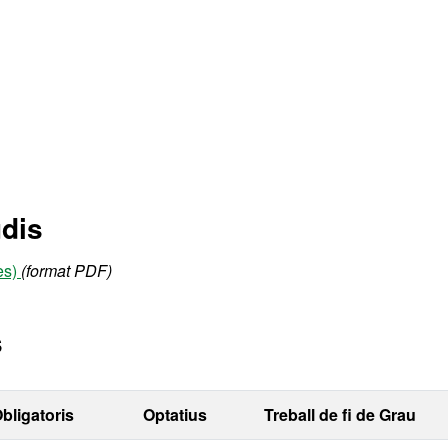
udis
ès)
(format PDF)
s
bligatoris
Optatius
Treball de fi de Grau