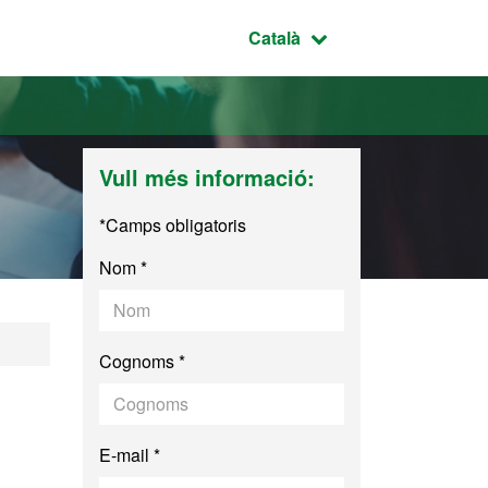
Idioma seleccionat:
Català
Vull més informació:
*Camps obligatoris
Nom *
Cognoms *
E-mail *