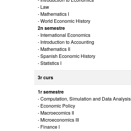
- Law
- Mathematics I
- World Economic History
2n semestre
- International Economics
- Introduction to Accounting
- Mathematics II
- Spanish Economic History
- Statistics I
3r curs
1r semestre
- Computation, Simulation and Data Analysis
- Economic Policy
- Macroecomics II
- Microeconomics III
- Finance I