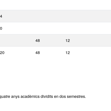
4
0
48
12
20
48
12
uatre anys acadèmics dividits en dos semestres.