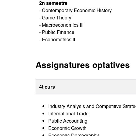
2n semestre
- Contemporary Economic History
- Game Theory
- Macroeconomics III
- Public Finance
- Econometrics II
Assignatures optatives
4t curs
Industry Analysis and Competitive Strat
International Trade
Public Accounting
Economic Growth
Economic Demography