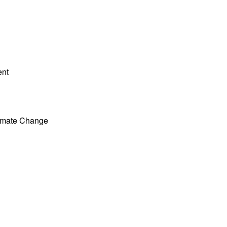
ent
limate Change