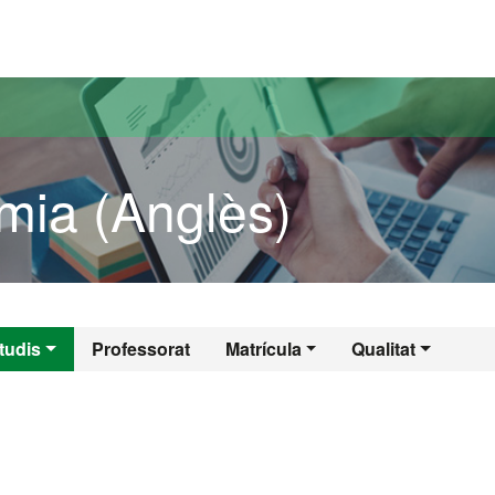
versitat Autònoma de Barcelona
mia (Anglès)
omia (Anglès)
tudis
Professorat
Matrícula
Qualitat