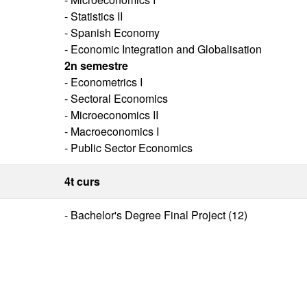
- Statistics II
- Spanish Economy
- Economic Integration and Globalisation
2n semestre
- Econometrics I
- Sectoral Economics
- Microeconomics II
- Macroeconomics I
- Public Sector Economics
4t curs
- Bachelor's Degree Final Project (12)