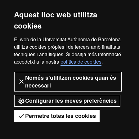
Avís legal
Protecció de dades
Sobre el web
Aquest lloc web utilitza
Accessibilitat web
Mapa del web UAB
cookies
2026 Universitat Autònoma de
El web de la Universitat Autònoma de Barcelona
Barcelona
utilitza cookies pròpies i de tercers amb finalitats
tècniques i analítiques. Si desitja més informació
accedeixi a la nostra
política de cookies
.
Només s’utilitzen cookies quan és
necessari
Configurar les meves preferències
Permetre totes les cookies
Tens dubtes?
Desplegar el menú mòbil