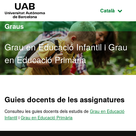
Ves al contingut principal
Ves a la navegació de la pàgina
UAB Universitat Autònoma de Barcelona
Idioma selecci
Català
Graus
Grau en Educació Infantil i Grau
en Educació Primària
Grau en Educació Infantil
Guies docents de les assignatures
Consulteu les guies docents dels estudis de
Grau en Educació
Infantil
i
Grau en Educació Primària