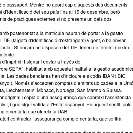
IE o passaport. Mentre no aporti cap d'aquests dos documents,
d’identificació del seu país fins al 15 de desembre, però
is de pràctiques externes si no presenta un dels dos
mb posterioritat a la matrícula hauran de portar a la gestió
 TIE (targeta d'identificació d'estrangers) vigent, o bé enviar
ostal. Si encara no disposen del TIE, tenen de termini màxim
cadèmic.
a d’imprimir i signar i enviar a través del
rdre SEPA", habilitat amb aquesta finalitat a la gestió acadèmic
cula. Les dades bancàries han d'incloure els codis IBAN i BIC
espanyol). Només s’accepten comptes d’entitats ubicades a la Uni
ndia, Liechtenstein, Mònaco, Noruega, San Marino o Suïssa.
r original i còpia d'una assegurança que cobreixi l'assistència
civil, i que sigui vàlida a l'Estat espanyol. En aquest sentit, pots
omplementària que ofereix la UAB.
tori contractar l'assegurança complementària, que sortirà
equereix estar en contacte amb menors d'edat és necessari que