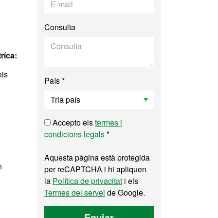
Consulta
ríca:
eis
País *
Accepto els
termes i
condicions legals
*
Aquesta pàgina està protegida
n
per reCAPTCHA i hi apliquen
la
Política de privacitat
i els
Termes del servei
de Google.
Enviar