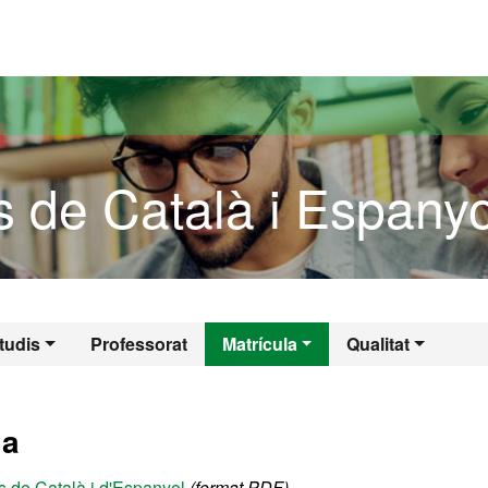
versitat Autònoma de Barcelona
s de Català i Espanyo
is de Català i Esp
tudis
Professorat
Matrícula
Qualitat
la
s de Català i d'Espanyol
(format PDF)