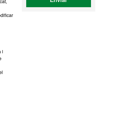
cat,
dificar
 i
e
el