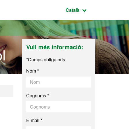
Idioma seleccionat:
Català
Vull més informació:
l
*Camps obligatoris
Nom *
anyol
Cognoms *
E-mail *