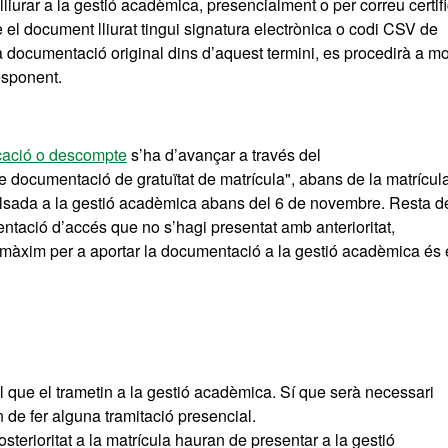
l lliurar a la gestió acadèmica, presencialment o per correu certifi
 el document lliurat tingui signatura electrònica o codi CSV de
 documentació original dins d’aquest termini, es procedirà a mo
responent.
icació o descompte
s’ha d’avançar a través del
e documentació de gratuïtat de matrícula", abans de la matrícula
mpulsada a la gestió acadèmica abans del 6 de novembre. Resta d
ació d’accés que no s’hagi presentat amb anterioritat,
 màxim per a aportar la documentació a la gestió acadèmica és 
 que el trametin a la gestió acadèmica. Sí que serà necessari
an de fer alguna tramitació presencial.
terioritat a la matrícula hauran de presentar a la gestió