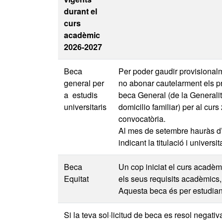
durant el
curs
acadèmic
2026-2027
Beca
Per poder gaudir provisionalm
general per
no abonar cautelarment els pre
a estudis
beca General (de la Generalit
universitaris
domicilio familiar) per al cur
convocatòria.
Al mes de setembre hauràs d’e
indicant la titulació i universi
Beca
Un cop iniciat el curs acadèmi
Equitat
els seus requisits acadèmics, p
Aquesta beca és per estudiant
Si la teva sol·licitud de beca es resol nega