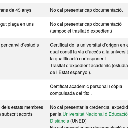
rans de 45 anys
No cal presentar cap documentació.
ngut plaça en uns
No cal presentar cap documentació
(tampoc el trasllat d’expedient)
 per canvi d’estudis
Certificat de la universitat d’origen en 
qual consti la via d’accés a la universit
la qualificació corresponent.
Trasllat d’expedient acadèmic (estudia
de l’Estat espanyol).
Certificat acadèmic personal i còpia
compulsada del títol.
s dels estats membres
No cal presentar la credencial expedi
n subscrit acords
per la
Universitat Nacional d’Educació
Distància
(UNED)
No cal presentar cap documentació q