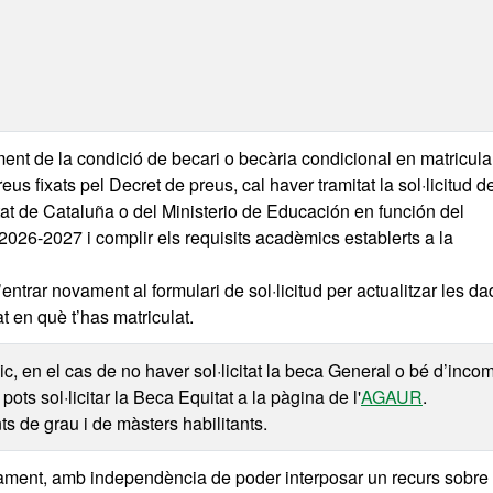
ent de la condició de becari o becària condicional en matricular
us fixats pel Decret de preus, cal haver tramitat la sol·licitud d
at de Cataluña o del Ministerio de Educación en función del
s 2026-2027 i complir els requisits acadèmics establerts a la
ntrar novament al formulari de sol·licitud per actualitzar les d
tat en què t’has matriculat.
c, en el cas de no haver sol·licitat la beca General o bé d’incom
ots sol·licitar la Beca Equitat a la pàgina de l'
AGAUR
.
s de grau i de màsters habilitants.
tivament, amb independència de poder interposar un recurs sobre 