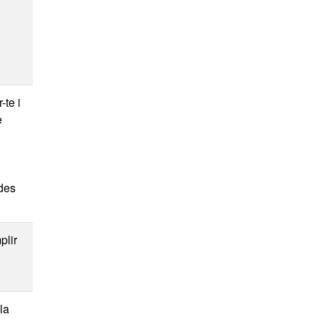
-te i
e
ades
plir
la