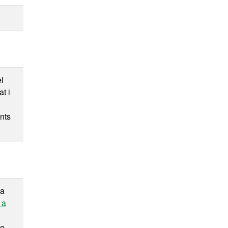
el
at i
nts
da
 a
ue