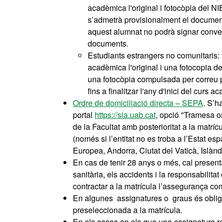
acadèmica l'original i fotocòpia del N
s’admetrà provisionalment el document 
aquest alumnat no podrà signar conven
documents.
Estudiants estrangers no comunitaris: a
acadèmica l'original i una fotocopia del
una fotocòpia compulsada per correu p
fins a finalitzar l'any d'inici del curs a
Ordre de domiciliació directa – SEPA
. S’h
portal
https://sia.uab.cat
, opció "Tramesa o
de la Facultat amb posterioritat a la matrí
(només si l’entitat no es troba a l’Estat 
Europea, Andorra, Ciutat del Vaticà, Islà
En cas de tenir 28 anys o més, cal presenta
sanitària, els accidents i la responsabilitat 
contractar a la matrícula l’assegurança c
En algunes assignatures o graus és obliga
preseleccionada a la matrícula.
En els casos en els que una assignatura r