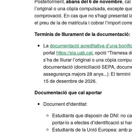
Posteriorment,
abans del 6 de novembre
, ca
l’original o una còpia compulsada, excepte que
comprovació. En cas que no s'hagi presentat la
el preu de la de matrícula i cobrar l’import cor
Terminis de lliurament de la documentació:
La
documentació acreditativa d’una bonif
portal
https://sia.uab.cat
, opció "Tramesa d
s’ha de lliurar l’original o una còpia co
documentació (domiciliació SEPA, document
assegurança majors 28 anys...): El termini
15 de desembre de 2026.
Documentació que cal aportar
Document d'identitat:
Estudiants que disposin de DNI: no cal
portar-lo a efectes d’identificació si h
Estudiants de la Unió Europea: amb pos