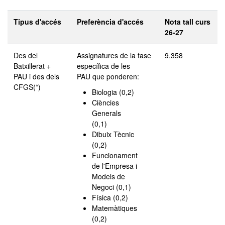
Tipus d'accés
Preferència d'accés
Nota tall curs
26-27
Des del
Assignatures de la fase
9,358
Batxillerat +
específica de les
PAU i des dels
PAU que ponderen:
CFGS(*)
Biologia (0,2)
Ciències
Generals
(0,1)
Dibuix Tècnic
(0,2)
Funcionament
de l'Empresa i
Models de
Negoci (0,1)
Física (0,2)
Matemàtiques
(0,2)