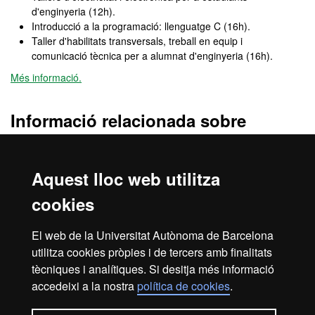
d'enginyeria (12h).
Introducció a la programació: llenguatge C (16h).
Taller d'habilitats transversals, treball en equip i
comunicació tècnica per a alumnat d'enginyeria (16h).
Més informació.
Informació relacionada sobre
l’accés
Consulta tota la informació relacionada amb les vies d’accés a la
Aquest lloc web utilitza
universitat:
estudiants de batxillerat
,
estudiants de CFGS
,
majors
de 25 anys
,
majors de 45 anys
.
cookies
També trobaràs informació d’altres vies d’accés (
acreditació
El web de la Universitat Autònoma de Barcelona
d'experiència laboral
,
canvi d'estudis universitaris espanyols
,
utilitza cookies pròpies i de tercers amb finalitats
canvi d’estudis universitaris estrangers
), o vies d'accés per a
tècniques i analítiques. Si desitja més informació
estudiants internacionals no titulats (
estudiants internacionals:
accedeixi a la nostra
política de cookies
.
batxillerat UE
,
estudiants internacionals: batxillerat no UE
) i per
alumnes titulats (
reincorporacions
,
universitaris UE
,
universitaris