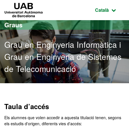
Ves al contingut principal
Ves a la navegació de la pàgina
UAB Universitat Autònoma de Barcelona
Idioma selecci
Català
Graus
Grau en Enginyeria Informàtica i
Grau en Enginyeria de Sistemes
de Telecomunicació
Grau en Enginyeria Inform
Taula d’accés
Els alumnes que volen accedir a aquesta titulació tenen, segons
els estudis d'origen, diferents vies d'accés: