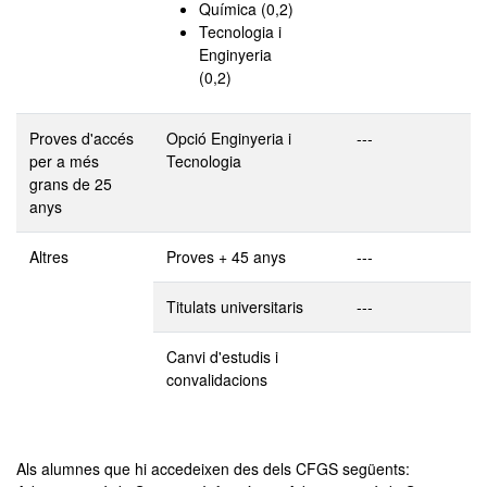
Química (0,2)
Tecnologia i
Enginyeria
(0,2)
Proves d'accés
Opció Enginyeria i
---
per a més
Tecnologia
grans de 25
anys
Altres
Proves + 45 anys
---
Titulats universitaris
---
Canvi d'estudis i
convalidacions
Als alumnes que hi accedeixen des dels CFGS següents: