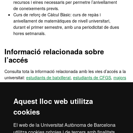
recursos i eines necessaris per permetre l’anivellament
de coneixements previs.
Curs de reforç de Càlcul Bàsic: curs de repàs i
anivellament de matemàtiques de nivell universitari,
durant el primer semestre, amb una periodicitat de dues
hores setmanals.
Informació relacionada sobre
l’accés
Consulta tota la informació relacionada amb les vies d’accés a la
universitat:
estudiants de batxillerat
,
estudiants de CFGS
,
majors
de 25 anys
,
majors de 45 anys
.
També trobaràs informació d’altres vies d’accés (
acreditació
Aquest lloc web utilitza
d'experiència laboral
,
canvi d'estudis universitaris espanyols
,
canvi d’estudis universitaris estrangers
), o vies d'accés per a
cookies
estudiants internacionals no titulats (
estudiants internacionals:
batxillerat UE
,
estudiants internacionals: batxillerat no UE
) i per
El web de la Universitat Autònoma de Barcelona
alumnes titulats (
reincorporacions
,
universitaris UE
,
universitaris
utilitza cookies pròpies i de tercers amb finalitats