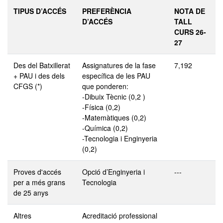
TIPUS D’ACCÉS
PREFERÈNCIA
NOTA DE
D’ACCÉS
TALL
CURS 26-
27
Des del Batxillerat
Assignatures de la fase
7,192
+ PAU i des dels
específica de les PAU
CFGS (*)
que ponderen:
-Dibuix Tècnic (0,2 )
-Física (0,2)
-Matemàtiques (0,2)
-Química (0,2)
-Tecnologia i Enginyeria
(0,2)
Proves d'accés
Opció d’Enginyeria i
---
per a més grans
Tecnologia
de 25 anys
Altres
Acreditació professional