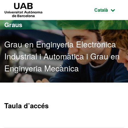
Ves al contingut principal
Ves a la navegació de la pàgina
UAB Universitat Autònoma de Barcelona
Idioma selecci
Català
Graus
Grau en Enginyeria Electrònica
Industrial i Automàtica i Grau en
Enginyeria Mecànica
Grau en Enginyeria Electr
Taula d’accés