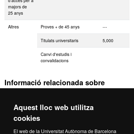
d'accés per a
majors de
25 anys
Altres
Proves + de 45 anys
---
Titulats universitaris
5,000
Canvi d'estudis i
convalidacions
Informació relacionada sobre
l’accés
Consulta tota la informació relacionada amb les vies d’accés a la
Aquest lloc web utilitza
universitat:
estudiants de batxillerat
,
estudiants de CFGS
,
majors
de 25 anys
,
majors de 45 anys
.
cookies
També trobaràs informació d’altres vies d’accés (
acreditació
El web de la Universitat Autònoma de Barcelona
d'experiència laboral
,
canvi d'estudis universitaris espanyols
,