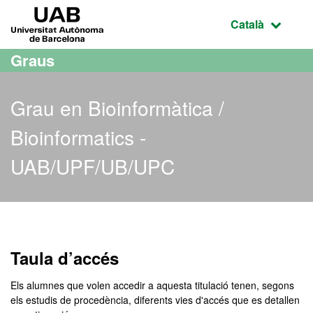
Ves al contingut principal
Ves a la navegació de la pàgina
UAB Universitat Autònoma de Barcelona
Idioma selecci
Català
Graus
Grau en Bioinformàtica /
Bioinformatics -
UAB/UPF/UB/UPC
Grau en Bioinformàtica /
Taula d’accés
Els alumnes que volen accedir a aquesta titulació tenen, segons
els estudis de procedència, diferents vies d'accés que es detallen