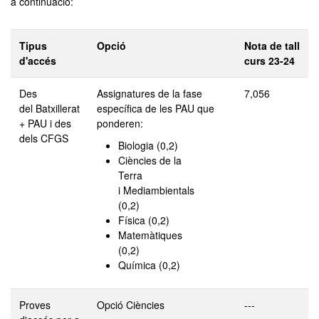
a continuació:
Tipus
Opció
Nota de tall
d'accés
curs 23-24
Des
Assignatures de la fase
7,056
del Batxillerat
específica de les PAU que
+ PAU i des
ponderen:
dels CFGS
Biologia (0,2)
Ciències de la
Terra
i Mediambientals
(0,2)
Física (0,2)
Matemàtiques
(0,2)
Química (0,2)
Proves
Opció Ciències
---