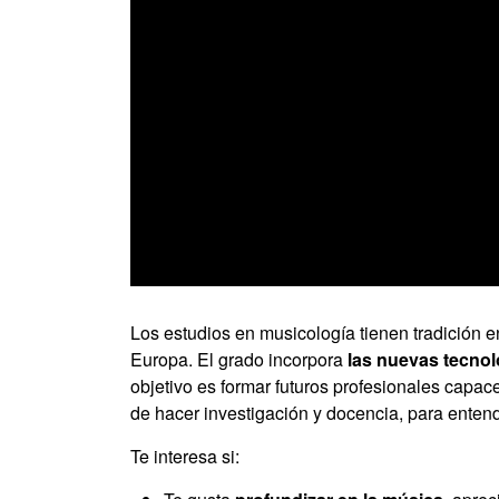
0
seconds
of
Los estudios en musicología tienen tradición e
0
Europa. El grado incorpora
las nuevas tecnol
seconds
Volume
90%
objetivo es formar futuros profesionales capa
de hacer investigación y docencia, para enten
Te interesa si: