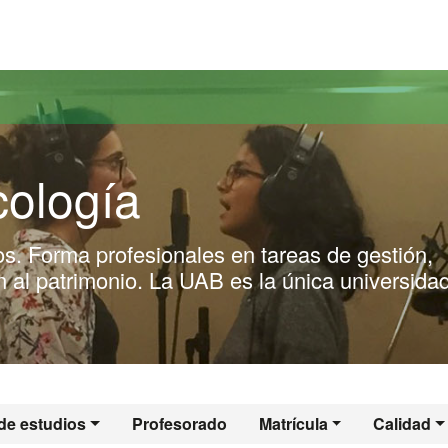
versitat Autònoma de Barcelona
ología
s. Forma profesionales en tareas de gestión,
n al patrimonio. La UAB es la única universida
de estudios
Profesorado
Matrícula
Calidad