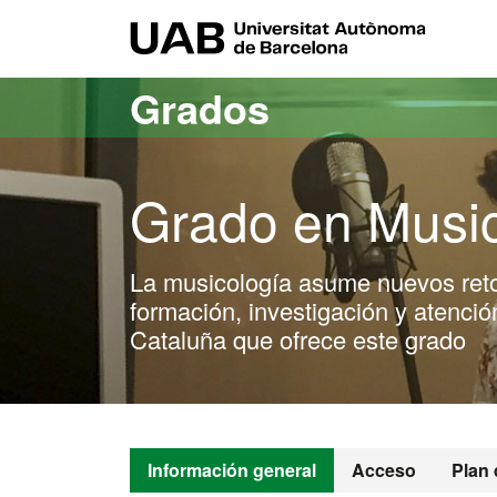
Acceso al contenido principal
Acceso a la navegación de la página
UAB Uni
Grados
Grado en Music
La musicología asume nuevos reto
formación, investigación y atenció
Cataluña que ofrece este grado
Información general
Acceso
Plan 