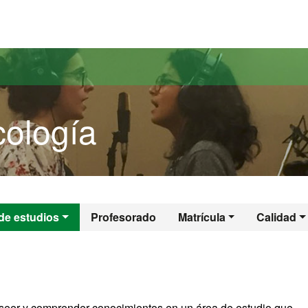
versitat Autònoma de Barcelona
ología
icología
de estudios
Profesorado
Matrícula
Calidad
seer y comprender conocimientos en un área de estudio que