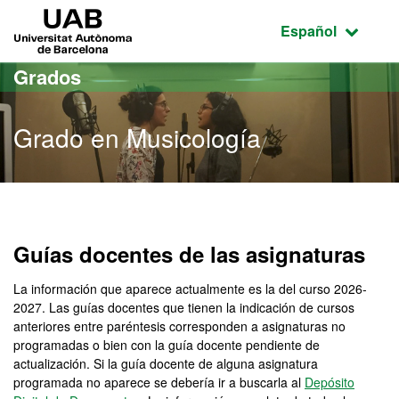
Acceso al contenido principal
Acceso a la navegación de la página
UAB Universitat Autònoma de Barcelona
Idioma seleccio
Español
Grados
Grado en Musicología
Grado en Musicología
Guías docentes de las asignaturas
La información que aparece actualmente es la del curso 2026-
2027. Las guías docentes que tienen la indicación de cursos
anteriores entre paréntesis corresponden a asignaturas no
programadas o bien con la guía docente pendiente de
actualización. Si la guía docente de alguna asignatura
programada no aparece se debería ir a buscarla al
Depósito