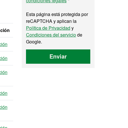
condiciones legales
*
Esta página está protegida por
reCAPTCHA y aplican la
Política de Privacidad
y
ación
Condiciones del servicio
de
Google.
ción
Enviar
ción
ción
ción
ción
ción