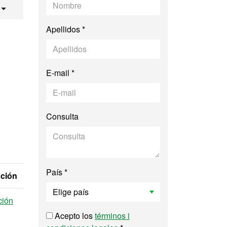
mentos de Origen An
Apellidos *
E-mail *
Consulta
País *
ación
ción
Acepto los
términos i