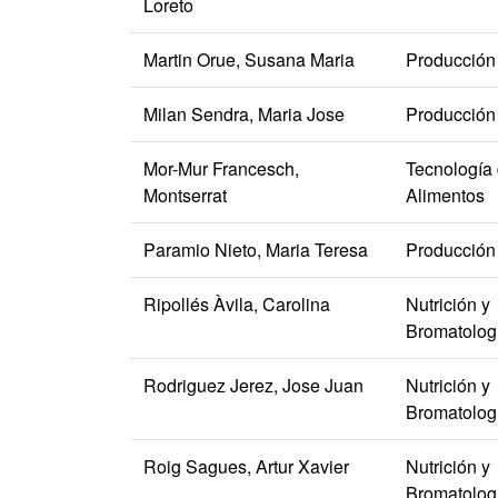
Loreto
Martin Orue, Susana Maria
Producción
Milan Sendra, Maria Jose
Producción
Mor-Mur Francesch,
Tecnología
Montserrat
Alimentos
Paramio Nieto, Maria Teresa
Producción
Ripollés Àvila, Carolina
Nutrición y
Bromatolog
Rodriguez Jerez, Jose Juan
Nutrición y
Bromatolog
Roig Sagues, Artur Xavier
Nutrición y
Bromatolog