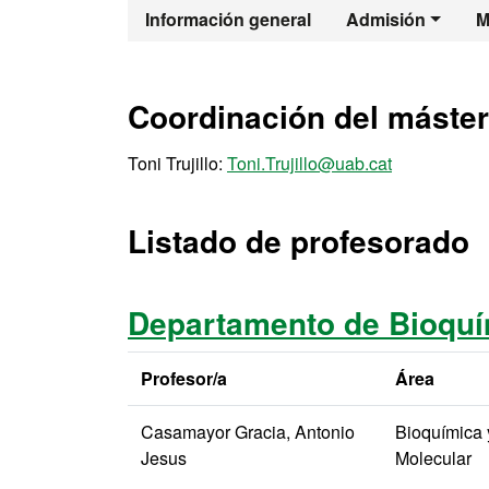
Máster Oficia
Información general
Admisión
M
Coordinación del máster
Toni Trujillo:
Toni.Trujillo@uab.cat
Listado de profesorado
Departamento de Bioquím
Profesor/a
Área
Casamayor Gracia, Antonio
Bioquímica 
Jesus
Molecular