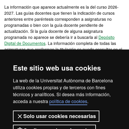
La información que aparece actualmente es la del curso 2026-
2027. Las guías docentes que tienen la indicación de cursos
anteriores entre paréntesis corresponden a asignaturas no
programadas o bien con la guía docente pendiente de
actualización. Si la guía docente de alguna asignatura
programada no aparece se debería ir a buscarla al
Depósito
Digital de Documentos
. La información completa de todas las
asignaturas que conforman la titulación se puede consultar en el
apartado Plan de estudios y horarios.
La información sobre las lenguas utilizadas en cada asignatura se
Este sitio web usa cookies
puede consultar entrando en la guía docente de cada asignatura.
44380 - Localización Multimedia y de Videojuegos B-A (2025-26)
La web de la Universitat Autònoma de Barcelona
utiliza cookies propias y de terceros con fines
44384 - Localización Multimedia y de Videojuegos B-A (2025-26)
técnicos y analíticos. Si desea más información,
43772 - Trabajo de Fin de Máster (2025-26)
acceda a nuestra
política de cookies
.
43765 - Trabajo de Fin de Máster (2025-26)
Solo usar cookies necesarias