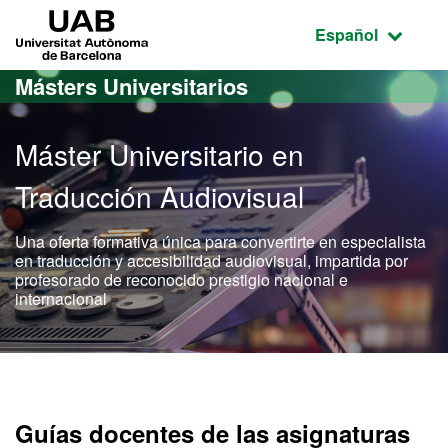
Acceso al contenido principal
Acceso a la navegación de la página
UAB Universitat Autònoma de Barcelona
Idioma seleccio
Español
Másters Universitarios
Máster Universitario en
Traducción Audiovisual
Una oferta formativa única para convertirte en especialista
en traducción y accesibilidad audiovisual, impartida por
profesorado de reconocido prestigio nacional e
internacional
Máster Oficial - Traducció
Guías docentes de las asignaturas