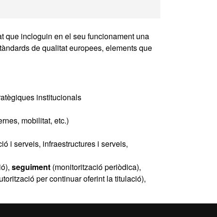
 Comunicació i del 
tat que incloguin en el seu funcionament una
 estàndards de qualitat europees, elements que
ratègiques institucionals
nes, mobilitat, etc.)
 i serveis, infraestructures i serveis,
ió),
seguiment
(monitorització periòdica),
orització per continuar oferint la titulació),