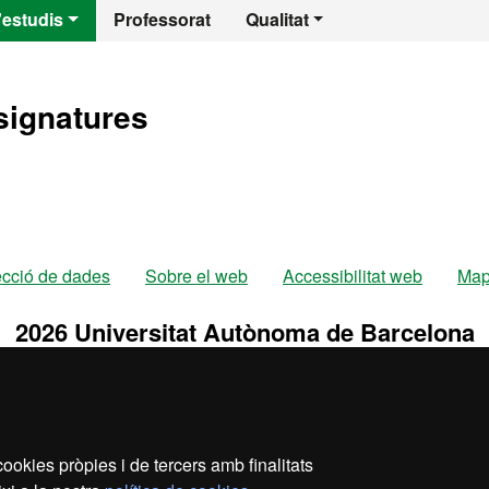
l - Trastorns de la
'estudis
Professorat
Qualitat
signatures
ecció de dades
Sobre el web
Accessibilitat web
Map
2026 Universitat Autònoma de Barcelona
ookies pròpies i de tercers amb finalitats