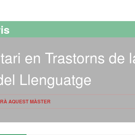
versitat Autònoma de Barcelona
is
tari en Trastorns de l
del Llenguatge
TIRÀ AQUEST MÀSTER