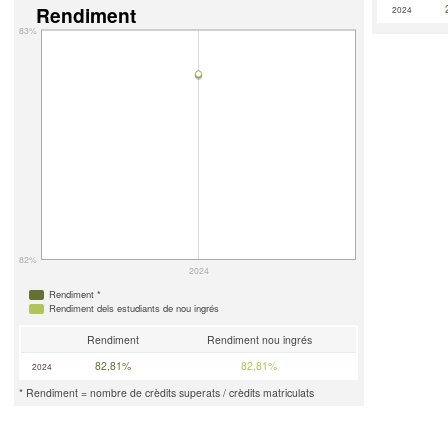
Rendiment
2024
83%
82%
2024
Rendiment *
Rendiment dels estudiants de nou ingrés
Rendiment
Rendiment nou ingrés
82,81%
82,81%
2024
* Rendiment = nombre de crèdits superats / crèdits matriculats