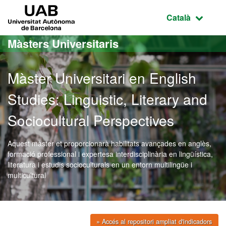
Ves al contingut principal
Ves a la navegació de la pàgina
UAB Universitat Autònoma de Barcelona
Idioma selecci
Català
Màsters Universitaris
Màster Universitari en English
Studies: Linguistic, Literary and
Sociocultural Perspectives
Aquest màster et proporcionarà habilitats avançades en anglès,
formació professional i expertesa interdisciplinària en lingüística,
literatura i estudis socioculturals en un entorn multilingüe i
multicultural
» Accés al repositori ampliat d'indicadors