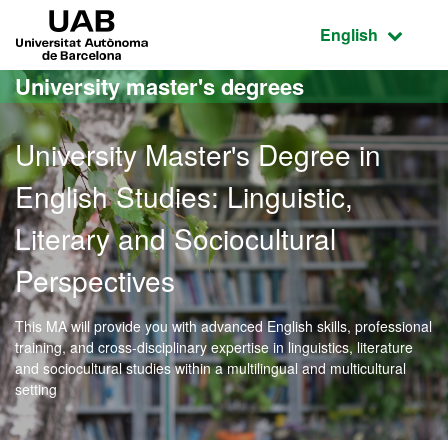
Go to the main content
Go to the website navigation
UAB Universitat Autònoma de Barcelona
Active language
English
University master's degrees
University Master's Degree in
English Studies: Linguistic,
Literary and Sociocultural
Perspectives
This MA will provide you with advanced English skills, professional
training, and cross-disciplinary expertise in linguistics, literature
and sociocultural studies within a multilingual and multicultural
setting