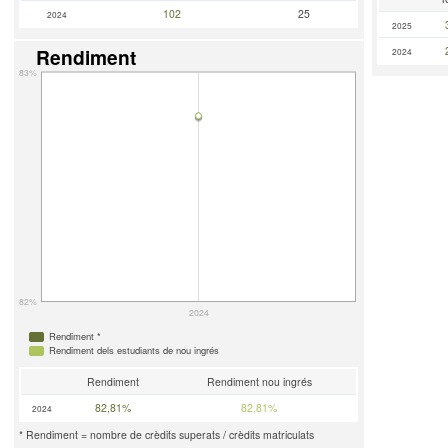
102
25
2024
2025
Rendiment
2024
83%
82%
2024
Rendiment *
Rendiment dels estudiants de nou ingrés
Rendiment
Rendiment nou ingrés
82,81%
82,81%
2024
* Rendiment = nombre de crèdits superats / crèdits matriculats