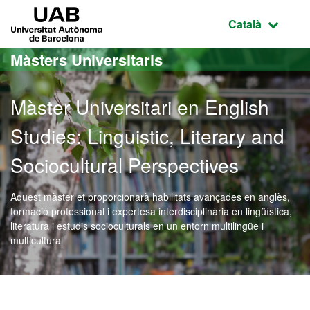
Ves al contingut principal
Ves a la navegació de la pàgina
UAB Universitat Autònoma de Barcelona
Idioma selecci
Català
Màsters Universitaris
Màster Universitari en English
Studies: Linguistic, Literary and
Sociocultural Perspectives
Aquest màster et proporcionarà habilitats avançades en anglès,
formació professional i expertesa interdisciplinària en lingüística,
literatura i estudis socioculturals en un entorn multilingüe i
multicultural