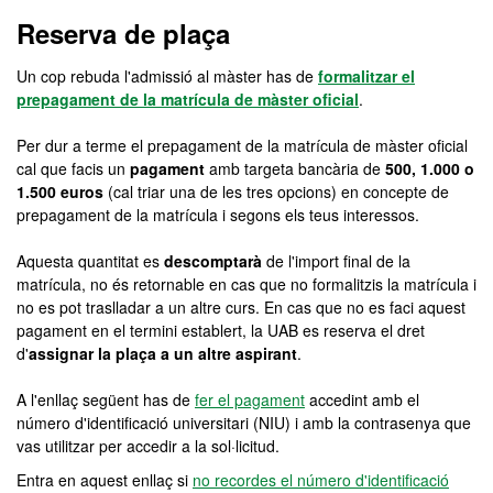
Màster Oficial - English S
Reserva de plaça
Un cop rebuda l'admissió al màster has de
formalitzar el
prepagament de la matrícula de màster oficial
.
Per dur a terme el prepagament de la matrícula de màster oficial
cal que facis un
pagament
amb targeta bancària de
500, 1.000 o
1.500 euros
(cal triar una de les tres opcions) en concepte de
prepagament de la matrícula i segons els teus interessos.
Aquesta quantitat es
descomptarà
de l'import final de la
matrícula, no és retornable en cas que no formalitzis la matrícula i
no es pot traslladar a un altre curs. En cas que no es faci aquest
pagament en el termini establert, la UAB es reserva el dret
d'
assignar la plaça a un altre aspirant
.
A l'enllaç següent has de
fer el pagament
accedint amb el
número d'identificació universitari (NIU) i amb la contrasenya que
vas utilitzar per accedir a la sol·licitud.
Entra en aquest enllaç si
no recordes el número d'identificació