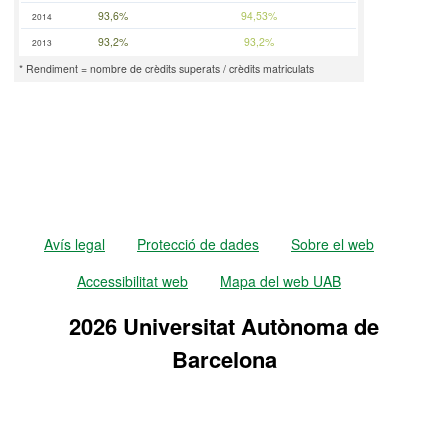
93,6%
94,53%
2014
93,2%
93,2%
2013
* Rendiment = nombre de crèdits superats / crèdits matriculats
Avís legal
Protecció de dades
Sobre el web
Accessibilitat web
Mapa del web UAB
2026 Universitat Autònoma de
Barcelona