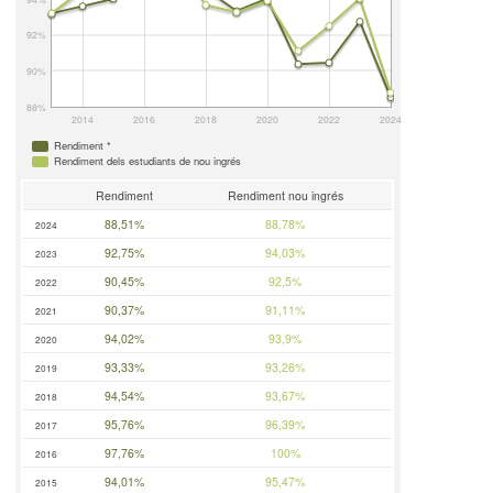
92%
90%
88%
2014
2016
2018
2020
2022
2024
Rendiment *
Rendiment dels estudiants de nou ingrés
Rendiment
Rendiment nou ingrés
88,51%
88,78%
2024
92,75%
94,03%
2023
90,45%
92,5%
2022
90,37%
91,11%
2021
94,02%
93,9%
2020
93,33%
93,26%
2019
94,54%
93,67%
2018
95,76%
96,39%
2017
97,76%
100%
2016
94,01%
95,47%
2015