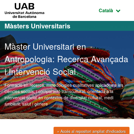
Ves al contingut principal
Ves a la navegació de la pàgina
UAB Universitat Autònoma de Barcelona
Idioma selecci
Català
Màsters Universitaris
Màster Universitari en
Antropologia: Recerca Avançada
i Intervenció Social
Formació en recerca, metodologies cualitatives aplicades a les
ciències socials, i comparació transcultural, orientada a la
intervenció social en contextos de diversitat cultural, medi
ambient, salut i gènere
» Accés al repositori ampliat d'indicadors