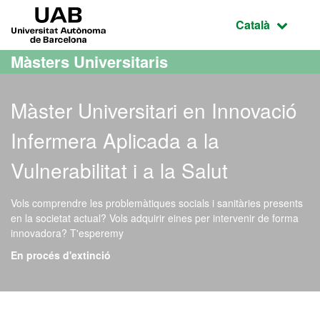
Ves al contingut principal
Ves a la navegació de la pàgina
UAB Universitat Autònoma de Barcelona
Idioma selecci
Català
Màsters Universitaris
Màster Universitari en Innovació
Infermera Aplicada a la
Vulnerabilitat i a la Salut
Vols comprendre les problemàtiques socials i sanitàries presents
en la societat actual? Vols adquirir eines per intervenir de forma
innovadora? T'esperemy
En procés d'extinció