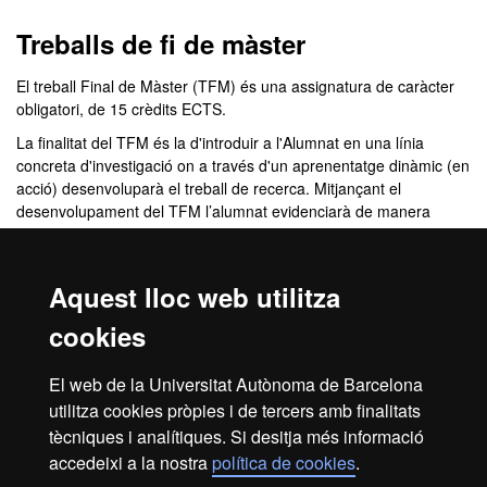
Màster Oficial - Innovació 
Treballs de fi de màster
El treball Final de Màster (TFM) és una assignatura de caràcter
obligatori, de 15 crèdits ECTS.
La
finalitat del TFM
és la d'introduir a l'Alumnat en una línia
concreta d'investigació on a través d'un aprenentatge dinàmic (en
acció) desenvoluparà el treball de recerca.
Mitjançant el
desenvolupament del TFM l’alumnat evidenciarà de manera
integrada les competències adquirides al llarg del màster.
Consisteix en un
treball individual que es desenvoluparà,
fonamentalment, a partir del treball autònom i sota la supervisió
Aquest lloc web utilitza
d’un/a tutor/a que vetllarà pel seu progrés i que garantirà el nivell
de qualitat d’acord als criteris especificats a les rúbriques de
cookies
l’assignatura. Aquest treball
serà avaluat per part d’un tribunal
mitjançant memòria escrita i presentació oral. Per a poder
El web de la Universitat Autònoma de Barcelona
presentar el TFM l'estudiant haurà d’haver superat la resta
utilitza cookies pròpies i de tercers amb finalitats
d’assignatures.
tècniques i analítiques. Si desitja més informació
accedeixi a la nostra
política de cookies
.