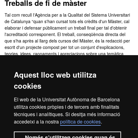
Treballs de fi de màster
Tal com recull l'Agència per a la Qualitat del Sistema Universitari
de Catalunya “quan s'han cursat tots els crèdits d'un Màster, cal
elaborar i defensar públicament un treball final per tal d'obtenir
l'acreditació corresponent. El treball, conseqüència directa del
que s'ha après al llarg dels cursos del Màster, és la redacció per
escrit d'un projecte compost per tot un conjunt d'explicacions,
teories, idees, raonaments i apreciacions sobre una temàtica
concreta escollida entre tutor/a i estudiant.”
La coordinació del Màster rep les propostes dels estudiants sobre
Aquest lloc web utilitza
els temes que volen treballar i els hi assignarà un tutor la recerca
del qual s'aproximi el més possible als interessos de la proposta.
cookies
Un cop el tutor accepti, s'establirà un calendari de tutories,
s'acotarà l'objecte d'estudi i es guiarà a l'estudiant per tal que
El web de la Universitat Autònoma de Barcelona
s'adeqüi tant a l'estructura formal com als requeriments
utilitza cookies pròpies i de tercers amb finalitats
acadèmics que s'esperen del seu TFM.
Més informació aquí
tècniques i analítiques. Si desitja més informació
accedeixi a la nostra
política de cookies
.
Avís legal
Protecció de dades
Sobre el web
Només s’utilitzen cookies quan és