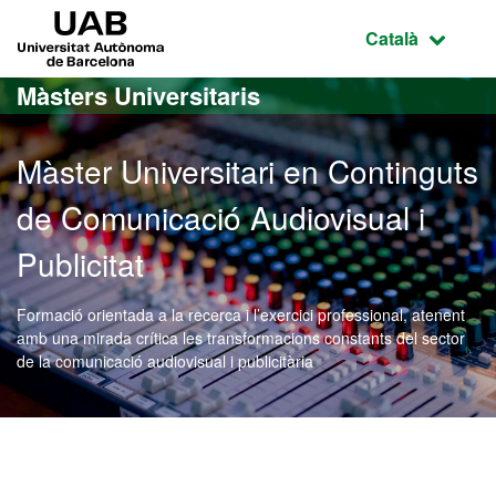
Ves al contingut principal
Ves a la navegació de la pàgina
UAB Universitat Autònoma de Barcelona
Idioma selecci
Català
Màsters Universitaris
Màster Universitari en Continguts
de Comunicació Audiovisual i
Publicitat
Formació orientada a la recerca i l’exercici professional, atenent
amb una mirada crítica les transformacions constants del sector
de la comunicació audiovisual i publicitària
Màster Oficial - Contingut