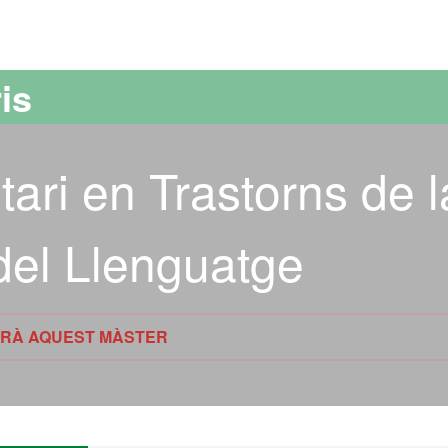
versitat Autònoma de Barcelona
is
tari en Trastorns de l
del Llenguatge
TIRÀ AQUEST MÀSTER