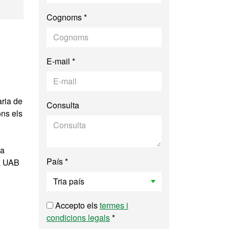
ica i Forense
Cognoms *
E-mail *
ria de
Consulta
ons els
la
País *
la UAB
Accepto els
termes i
condicions legals
*