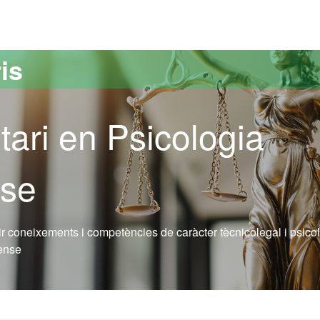
versitat Autònoma de Barcelona
is
tari en Psicologia
nse
r coneixements i competències de caràcter tècnicolegal i psico
rense