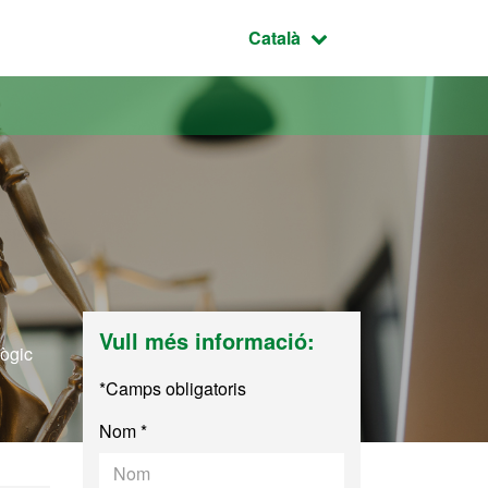
Idioma seleccionat:
Català
Vull més informació:
lògic
*Camps obligatoris
Nom *