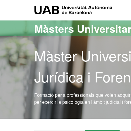
Ves al contingut principal
Ves a la navegació de la pàgina
UAB Uni
Màsters Universitar
Màster Universi
Jurídica i Fore
Formació per a professionals que volen adquiri
per exercir la psicologia en l'àmbit judicial i fo