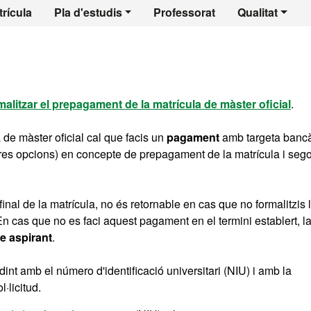
 - Psicologia Juríd
rícula
Pla d'estudis
Professorat
Qualitat
malitzar el prepagament de la matrícula de màster oficial
.
 de màster oficial cal que facis un
pagament
amb targeta bancà
s tres opcions) en concepte de prepagament de la matrícula i seg
 final de la matrícula, no és retornable en cas que no formalitzis 
. En cas que no es faci aquest pagament en el termini establert, 
re aspirant
.
int amb el número d'identificació universitari (NIU) i amb la
·licitud.