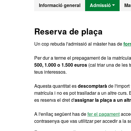
Màster Oficial
Informació general
Admissió
Mat
Reserva de plaça
Un cop rebuda l'admissió al màster has de
for
Per dur a terme el prepagament de la matrícula
500, 1.000 o 1.500 euros
(cal triar una de le
teus interessos.
Aquesta quantitat es
descomptarà
de l'import
matrícula i no es pot traslladar a un altre curs
es reserva el dret d'
assignar la plaça a un alt
A l'enllaç següent has de
fer el pagament
acced
contrasenya que vas utilitzar per accedir a la sol