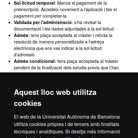
Sol·licitud temporal
: Manca el pagament de la
preinscripció. Accedeix novament a l'aplicació i fes el
pagament per completar-la.
Validada per l'administració
: s'ha revisat la
documentació i les dades adjuntades a la sol·licitud.
Admès
: tens plaça acceptada al màster i rebràs la
resolució de manera personalitzada a l'adreça
electrònica que ens vas indicar a la sol·licitud
d'admissió.
Admès condicional:
tens plaça acceptada al màster
pendent de la finalització dels estudis previs que t’han
donat l’admissió.
Concedit l'accés
: ja pots iniciar els tràmits per dur a
terme el pagament de la prematrícula.
Consulta com
Aquest lloc web utilitza
es fa el pagament de prematrícula de màster oficial
.
Llista d'espera
: has estat admès al màster però, de
cookies
moment, no hi ha places vacants.
Sol·licitud denegada
: no tens plaça al màster. Els
El web de la Universitat Autònoma de Barcelona
motius de la denegació els rebràs a la resolució que
utilitza cookies pròpies i de tercers amb finalitats
farem arribar al teu correu electrònic.
tècniques i analítiques. Si desitja més informació