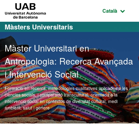
Ves al contingut principal
Ves a la navegació de la pàgina
UAB Universitat Autònoma de Barcelona
Idioma selecci
Català
Màsters Universitaris
Màster Universitari en
Antropologia: Recerca Avançada
i Intervenció Social
Formació en recerca, metodologies cualitatives aplicades a les
ciències socials, i comparació transcultural, orientada a la
intervenció social en contextos de diversitat cultural, medi
ambient, salut i gènere