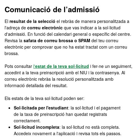
Màster Oficial - Antropolo
Comunicació de l’admissió
El
resultat de la selecció
el rebràs de manera personalitzada a
l'adreça de
correu electrònic
que vas indicar a la sol·licitud
d'admissió. En funció del calendari general o específic del centre.
Revisa la
safata de correu brossa o SPAM
del teu correu
electrònic per comprovar que no ha estat tractat com un correu
brossa.
Pots consultar
l'
estat de la teva sol·licitud
i fer-ne un seguiment,
accedint a la teva preinscripció amb el NIU i la contrasenya. Al
correu electrònic rebràs la resolució personalitzada amb
informació detallada del resultat.
Els estats de la teva sol·licitud poden ser:
Sol·licitada per l'estudiant
: la sol·licitud i el pagament
de la taxa de preinscripció han quedat registrats
correctament.
Sol·licitud incompleta
: la sol·licitud no està completa.
Accedeix novament a l'aplicació i revisa tots els passos.