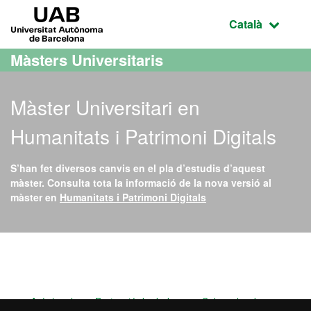
Ves al contingut principal
Ves a la navegació de la pàgina
UAB Universitat Autònoma de Barcelona
Idioma selecci
Català
Màsters Universitaris
Màster Universitari en
Humanitats i Patrimoni Digitals
S’han fet diversos canvis en el pla d’estudis d’aquest
màster. Consulta tota la informació de la nova versió al
màster en
Humanitats i Patrimoni Digitals
Màster Oficial - Humanitat
Avís legal
Protecció de dades
Sobre el web