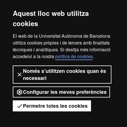
Accessibilitat web
Mapa del web UAB
Aquest lloc web utilitza
2026 Universitat Autònoma de
cookies
Barcelona
El web de la Universitat Autònoma de Barcelona
utilitza cookies pròpies i de tercers amb finalitats
tècniques i analítiques. Si desitja més informació
accedeixi a la nostra
política de cookies
.
Només s’utilitzen cookies quan és
necessari
Configurar les meves preferències
Permetre totes les cookies
Tens dubtes?
Desplegar el menú mòbil