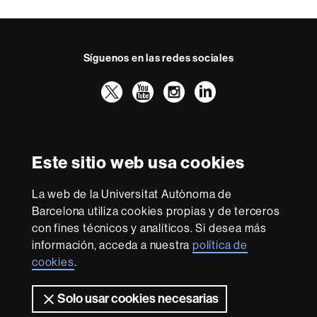
Síguenos en las redes sociales
Twitter
YouTube
Instagram
LinkedIn
Facultad
UAB
Reconocimiento internacional de la excelencia
Derecho
HR
Este sitio web usa cookies
Excellence
in
Research
La web de la Universitat Autònoma de
-
Con la financiación de
Barcelona utiliza cookies propias y de terceros
Euraxess
con fines técnicos y analíticos. Si desea más
información, acceda a nuestra
política de
cookies
.
Sobre
esta
Solo usar cookies necesarias
web
Aviso legal
Protección de datos
Sobre el