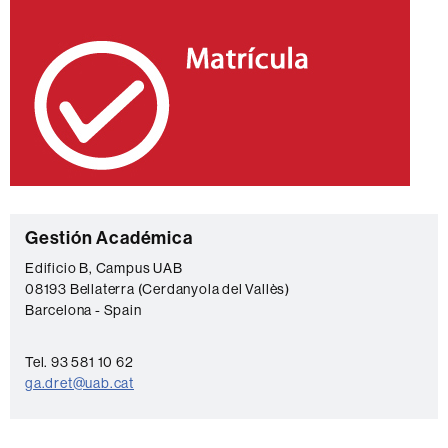
C
Gestión Académica
o
Edificio B, Campus UAB
08193 Bellaterra (Cerdanyola del Vallès)
n
Barcelona - Spain
t
a
Tel. 93 581 10 62
c
ga.dret@uab.cat
t
o