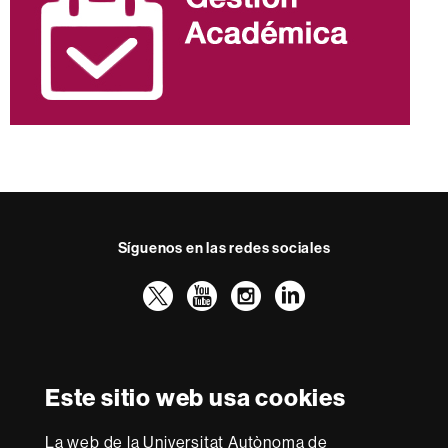
Síguenos en las redes sociales
Twitter
YouTube
Instagram
LinkedIn
Facultad
UAB
Reconocimiento internacional de la excelencia
Derecho
HR
Este sitio web usa cookies
Excellence
in
La web de la Universitat Autònoma de
Research