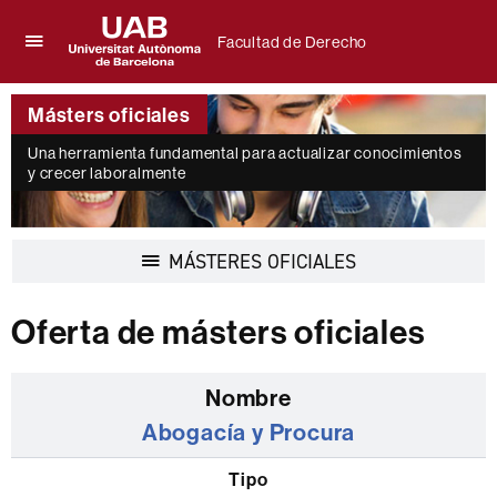
Facultad de Derecho
Clica
UAB
aquí
Universitat
para
Másters oficiales
Autònoma
desplegar
de
el
Una herramienta fundamental para actualizar conocimientos
Barcelona
y crecer laboralmente
menú
de
Facultad
de
Desplegar
MÁSTERES OFICIALES
Derecho
la
navegación
Oferta de másters oficiales
Listado
de
Abogacía y Procura
los
másters