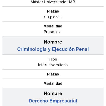
oficiales
Máster Universitario UAB
de
la
90 plazas
Facultad
de
Presencial
Derecho
donde
se
Criminología y Ejecución Penal
indica
el
Interuniversitario
tipo
de
máster,
las
plazas
y
Derecho Empresarial
la