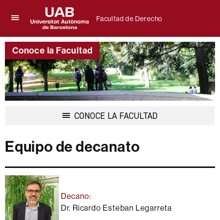
Facultad de Derecho
Clica
UAB
aquí
Universitat
para
Conoce la Facultad
Autònoma
desplegar
de
el
Barcelona
menú
de
Facultad
de
Derecho
Desplegar
CONOCE LA FACULTAD
la
navegación
Equipo de decanato
Decano:
Dr. Ricardo Esteban Legarreta