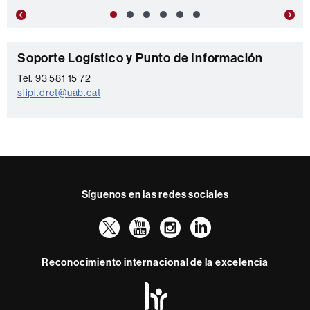
Previous
Nex
C
Soporte Logístico y Punto de Información
o
Tel. 93 581 15 72
slipi.dret@uab.cat
n
t
a
c
t
Síguenos en las redes sociales
o
Twitter
YouTube
Instagram
LinkedIn
Facultad
UAB
Reconocimiento internacional de la excelencia
Derecho
HR
Excellence