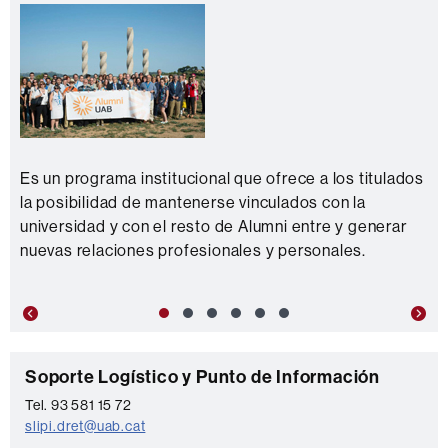
Es un programa institucional que ofrece a los titulados
la posibilidad de mantenerse vinculados con la
universidad y con el resto de Alumni entre y generar
nuevas relaciones profesionales y personales.
Previous
Nex
C
Soporte Logístico y Punto de Información
o
Tel. 93 581 15 72
slipi.dret@uab.cat
n