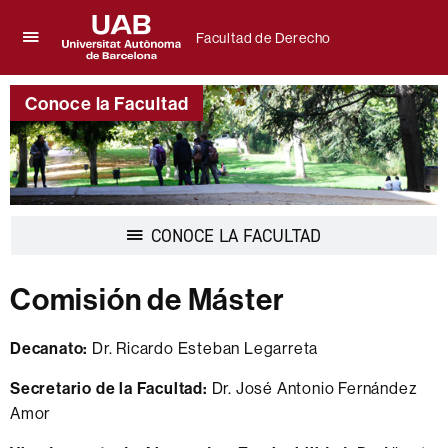
Facultad de Derecho
Clica
UAB
aquí
Universitat
para
Conoce la Facultad
Autònoma
desplegar
de
el
Barcelona
menú
de
Facultad
de
Desplegar
CONOCE LA FACULTAD
Derecho
la
navegación
Comisión de Máster
Decanato:
Dr. Ricardo Esteban Legarreta
Secretario de la Facultad:
Dr. José Antonio Fernández
Amor