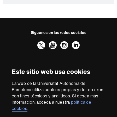
t
a
c
t
Síguenos en las redes sociales
o
Twitter
YouTube
Instagram
LinkedIn
Facultad
UAB
Reconocimiento internacional de la excelencia
Derecho
HR
Este sitio web usa cookies
Excellence
in
La web de la Universitat Autònoma de
Research
Con la financiación de
-
Barcelona utiliza cookies propias y de terceros
Euraxess
con fines técnicos y analíticos. Si desea más
información, acceda a nuestra
política de
cookies
.
Sobre