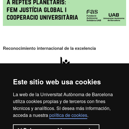
Reconocimiento internacional de la excelencia
HR
Este sitio web usa cookies
Excell
Inicio
Aviso legal
Política de privacidad
La web de la Universitat Autònoma de Barcelona
Protección de datos
Sobre la web
utiliza cookies propias y de terceros con fines
in
Somos una universidad líder que imparte una docencia de
técnicos y analíticos. Si desea más información,
calidad, diversificada, multidisciplinaria y flexible, adecuada
acceda a nuestra
política de cookies
.
a las necesidades de la sociedad y adaptada a los nuevos
modelos de la Europa del conocimiento. La UAB es