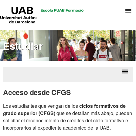
UAB
C
Universitat
Autònoma
a
de
p
Barcelona
d
Estudiar
el
m
d
T
y
Despl
Acc
D
la
pa
Acceso desde CFGS
H
estud
naveg
espa
Los estudiantes que vengan de los
ciclos formativos de
grado superior (CFGS)
que se detallan más abajo, pueden
solicitar el reconocimiento de créditos del ciclo formativo e
incorporarlos al expediente académico de la UAB.