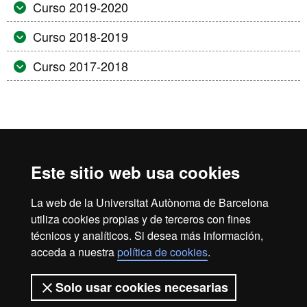
Curso 2019-2020
Curso 2018-2019
Curso 2017-2018
Inicio
Aviso Legal
Política de Privacidad
Canal interno de información
Protección de datos
Este sitio web usa cookies
Sobre la web
La web de la Universitat Autònoma de Barcelona
Fundació UAB | Universitat Autònoma de Barcelona
utiliza cookies propias y de terceros con fines
La Fundació Universitat Autònoma de Barcelona es una
técnicos y analíticos. Si desea más información,
entidad creada en el seno de la Universitat Autònoma de
acceda a nuestra
política de cookies
.
Barcelona que colabora en el fomento y la realización de
actividades docentes, de investigación y de acción social, y
Solo usar cookies necesarias
en la prestación de servicios comerciales y de gestión