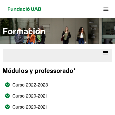
Cli
aq
pa
Formación
de
el
me
de
Fu
Despl
Más
UA
la
Conta
Módulos y professorado*
Supe
naveg
Audi
Curso 2022-2023
Curso 2020-2021
Curso 2020-2021