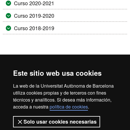
Curso 2020-2021
Curso 2019-2020
Curso 2018-2019
Inicio
Aviso Legal
Política de Privacidad
Canal interno de información
Protección de datos
Este sitio web usa cookies
Sobre la web
La web de la Universitat Autònoma de Barcelona
Fundació UAB | Universitat Autònoma de Barcelona
utiliza cookies propias y de terceros con fines
La Fundació Universitat Autònoma de Barcelona es una
técnicos y analíticos. Si desea más información,
entidad creada en el seno de la Universitat Autònoma de
acceda a nuestra
política de cookies
.
Barcelona que colabora en el fomento y la realización de
actividades docentes, de investigación y de acción social, y
Solo usar cookies necesarias
en la prestación de servicios comerciales y de gestión