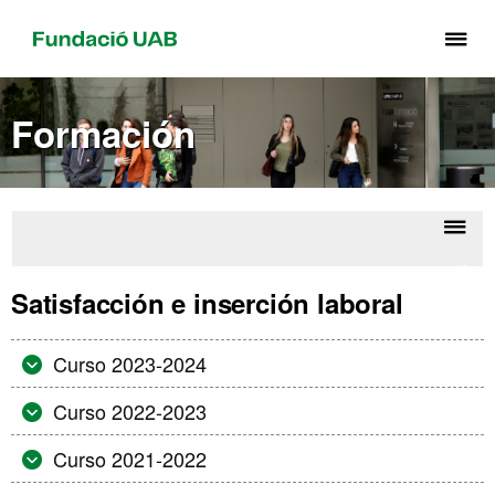
Cli
aq
pa
Formación
de
el
me
de
Fu
Despl
Más
UA
la
en U
Satisfacción e inserción laboral
Euro
naveg
- Ch
Cultu
Curso 2023-2024
Econ
Curso 2022-2023
Curso 2021-2022