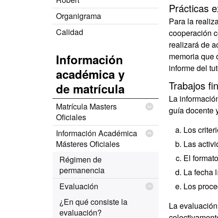
Prácticas e
Organigrama
Para la realiz
Calidad
cooperación c
realizará de a
memoria que de
Información
informe del tut
académica y
Trabajos fi
de matrícula
La información
Matrícula Masters
guía docente y
Oficiales
Los criter
Información Académica
Másteres Oficiales
Las activ
El format
Régimen de
permanencia
La fecha l
Evaluación
Los proce
¿En qué consiste la
La evaluación 
evaluación?
colectivament