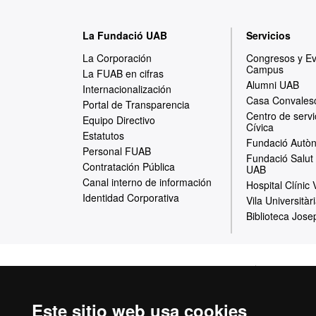
M
La Fundació UAB
Servicios
a
La Corporación
Congresos y E
Campus
p
La FUAB en cifras
Alumni UAB
Internacionalización
a
Casa Convales
Portal de Transparencia
Centro de servi
w
Equipo Directivo
Cívica
Estatutos
e
Fundació Autòn
Personal FUAB
Fundació Salut 
b
Contratación Pública
UAB
Canal interno de información
Hospital Clínic
Identidad Corporativa
Vila Universitàr
Biblioteca Jose
Inicio
Aviso Leg
Este sitio web usa cookies