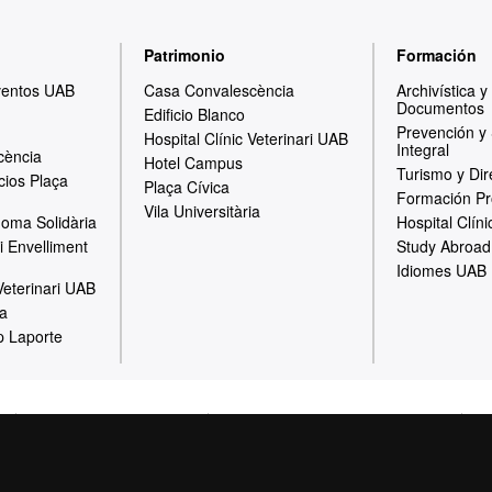
Patrimonio
Formación
ventos UAB
Casa Convalescència
Archivística 
Documentos
Edificio Blanco
Prevención y
Hospital Clínic Veterinari UAB
Integral
cència
Hotel Campus
Turismo y Dir
cios Plaça
Plaça Cívica
Formación Pr
Vila Universitària
oma Solidària
Hospital Clíni
i Envelliment
Study Abroad
Idiomes UAB
 Veterinari UAB
ia
p Laporte
al
Política de Privacidad
Canal interno de información
Pr
Sobre la web