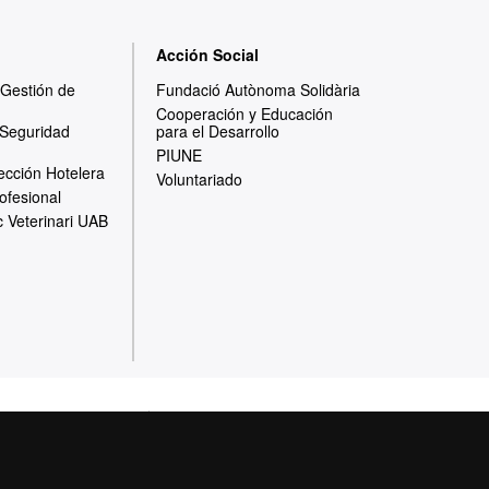
Acción Social
y Gestión de
Fundació Autònoma Solidària
Cooperación y Educación
 Seguridad
para el Desarrollo
PIUNE
ección Hotelera
Voluntariado
ofesional
c Veterinari UAB
otección de datos