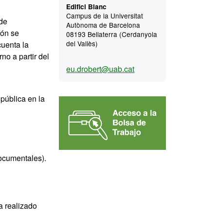
Edifici Blanc
Campus de la Universitat
 de
Autònoma de Barcelona
ión se
08193 Bellaterra (Cerdanyola
del Vallès)
cuenta la
no a partir del
eu.drobert@uab.cat
pública en la
documentales).
a realizado