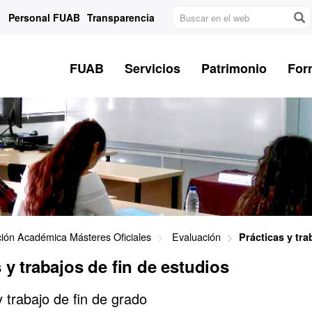
Buscar
Personal FUAB
Transparencia
en
el
web
FUAB
Servicios
Patrimonio
For
ción Académica Másteres Oficiales
Evaluación
Prácticas y tra
 y trabajos de fin de estudios
 trabajo de fin de grado