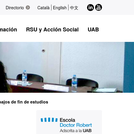
LinkedIn
Youtube
Directorio
Català
English
中文
mación
RSU y Acción Social
UAB
bajos de fin de estudios
Información
Contacto
complementaria