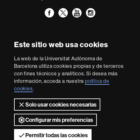
Facebook
Twitter
YouTube
Instagram
Reconocimiento internacional de la excelencia
HR
Este sitio web usa cookies
Excellence
in
La web de la Universitat Autònoma de
Research
Con la financiación de
-
Barcelona utiliza cookies propias y de terceros
Euraxess
con fines técnicos y analíticos. Si desea más
información, acceda a nuestra
política de
cookies
.
Sobre
esta
Solo usar cookies necesarias
web
Aviso legal
Protección de datos
Sobre el
web
Accesibilidad web
Mapa del web UAB
Configurar mis preferencias
2026 Universitat Autònoma de Barcelona
Permitir todas las cookies