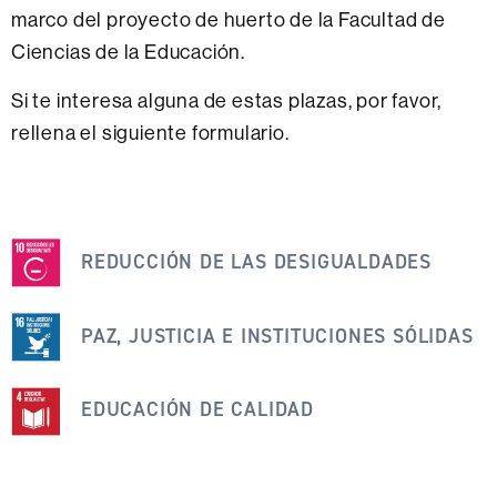
marco del proyecto de huerto de la Facultad de
Ciencias de la Educación.
Si te interesa alguna de estas plazas, por favor,
rellena el siguiente formulario.
Esta
noticia
REDUCCIÓN DE LAS DESIGUALDADES
se
engloba
PAZ, JUSTICIA E INSTITUCIONES SÓLIDAS
dentro
de
EDUCACIÓN DE CALIDAD
los
siguientes
ODS