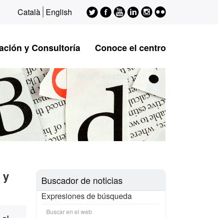
Twitter
Facebook
Youtube
LinkedIn
Instagram
Flickr
Català
English
ESAGED
ESAGED
ESAGED
ESAGED
ESAGED
ESAGED
ación y Consultoría
Conoce el centro
 y
Buscador de noticias
Expresiones de búsqueda