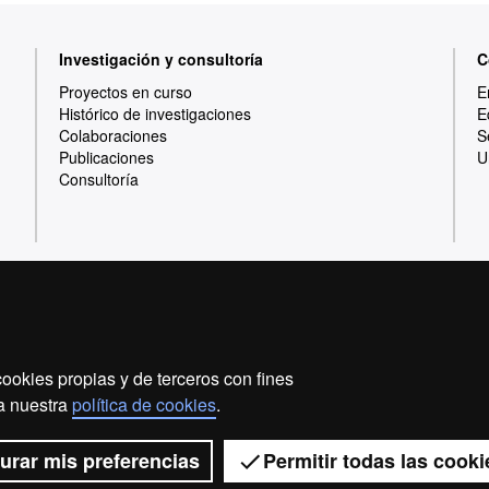
Investigación y consultoría
C
Proyectos en curso
E
Histórico de investigaciones
E
Colaboraciones
S
Publicaciones
U
Consultoría
Inicio
Aviso Legal
Política de privacidad
ookies propias y de terceros con fines
Somos una universidad líder que imparte una docencia d
 a nuestra
política de cookies
.
flexible, adecuada a las necesidades de la sociedad y 
conocimiento. La UAB es reconocida internacionalmente
investigaci
urar mis preferencias
Permitir todas las cooki
2026 Universitat Autòno