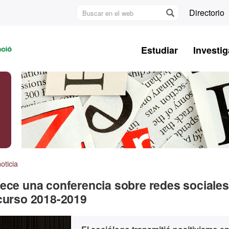
Buscar
Directorio
en
U
el
A
web
Estudiar
Investig
B
oticia
rece una conferencia sobre redes sociales
 curso 2018-2019