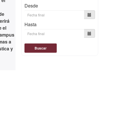
 el
Desde
de
erirá
Hasta
 el
 Campus
mas a
tica y
Buscar