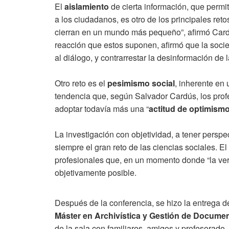
El
aislamiento
de cierta información, que permit
a los ciudadanos, es otro de los principales retos
cierran en un mundo más pequeño”, afirmó Cardús
reacción que estos suponen, afirmó que la socied
al diálogo, y contrarrestar la desinformación de l
Otro reto es el
pesimismo social
, inherente en
tendencia que, según Salvador Cardús, los prof
adoptar todavía más una “
actitud de optimismo
La investigación con objetividad, a tener perspec
siempre el gran reto de las ciencias sociales. El
profesionales que, en un momento donde “la ver
objetivamente posible.
Después de la conferencia, se hizo la entrega 
Máster en Archivística y Gestión de Docume
de la sala con familiares, amigos y profesorado.